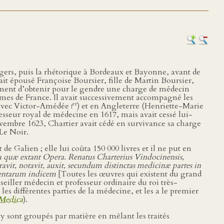
gers, puis la rhétorique à Bordeaux et Bayonne, avant de
ait épousé Françoise Boursier, fille de Martin Boursier,
gement d’obtenir pour le gendre une charge de médecin
ames de France. Il avait successivement accompagné les
er
9 avec Victor-Amédée
i
) et en Angleterre (Henriette-Marie
esseur royal de médecine en 1617, mais avait cessé lui-
ovembre 1623, Chartier avait cédé en survivance sa charge
 Le Noir.
e Galien ; elle lui coûta 150 000 livres et il ne put en
 quæ extant Opera. Renatus Charterius Vindocinensis,
avit, notavit, auxit, secundum distinctas medicinæ partes in
ntentarum indicem
[Toutes les œuvres qui existent du grand
iller médecin et professeur ordinaire du roi très-
es différentes parties de la médecine, et les a le premier
Medica
).
 y sont groupés par matière en mêlant les traités