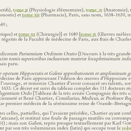
ctifs),
tome
iii
(Physiologie élémentaire),
tome
iv
(Anatomie),
onostic) et
tome
xiii
(Pharmacie), Paris, sans nom, 1638-1639, in
649 ;
tique) et
tome
xii
(Chirurgie)] et 1689 [
tome
ix
(Œuvres mêlées)]
égents de la Faculté de médecine de Paris, aux frais de Charle
edicorum Parisensium Ordinem Oratio
[Discours à la très grand
cim tomis superioribus inclusorum materiæ locupletissimum ind
ais paru.
næ operum Hippocratis et Galeni approbationem et amplissimum g
édecine de Paris approuvant l’édition des œuvres d’Hippocrate e
 l’ouvrage, et remercie Chartier d’avoir consacré ses talents, so
 1633. Ce décret est suivi du tableau complet des 111 docteurs r
 degentium Ordo
[Tableau de la très avisée Compagnie des très sa
cienneté et René Chartier,
Consiliarius, Medicus, ac Professor 
 que premier médecin de la sérénissime reine de Grande-Bretagne
es celles, partielles, qui l’avaient précédée, Chartier ayant con
 Vaticane), et restitué une foule de passages mutilés ou corrom
1) ; mais son
Galien
, repris presque textuellement par Karl Go
t par son très volumineux index (latin) qui occupe tout le
vol