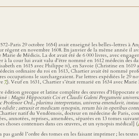
2-Paris 29 octobre 1654) avait enseigné les belles-lettres à An
teur régent en novembre 1608. En janvier de la même année il av
 Marie de Médicis. La dot avait été de 6 000 livres, avec enga
er à la cour lui avait valu d’être nommé en 1612 médecin des d
isabeth en 1615 avec Philippe
iv
), en Savoie (Christine en 161
médecin ordinaire du roi en 1613, Chartier avait été nommé prof
res occupations le surchargeaient. Par lettres expédiées le 29 n
tre
7
). Veuf en 1631, Chartier s’était remarié en 1634 avec Marie
re édition grecque et latine complète des œuvres d’Hippocrate et d
uiné :
Magni Hippocratis Coi et Claudii Galeni Pergameni universa
 Professor Ord., plurima interpretatus, universa emendavit, instaur
s edidit ; astruxit et medicam synopsin, rerum his in operibus co
artier natif du Vendômois, docteur en médecine de Paris, conse
ées, annotées, reprises, amendées, séparées en 13 tomes suivant l
x des choses contenues dans ces œuvres, et un synopsis médical] (
as gardé l’ordre des tomes en les faisant imprimer ; les textes