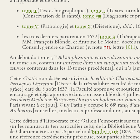
d’Hippocrate et de Galien :
tome
i
(Textes biographiques),
tome
ii
(Textes introdu
(Conservation de la santé),
tome
viii
(Diagnostic et pr
tome
vii
(Pathologie) et
tome
xi
(Diététique),
ibid
., 1
les trois derniers parurent en 1679 [
tome
x
(Thérapeu
MM. François Blondel et Antoine Le Moine, docteurs r
Conseil, gendre de Chartier (
v
. note
, lettre
1011
).
[11]
Au début du tome
i
, l’
Ad amplissimum et consultissimum m
un tome
xiv
, contenant
universæ librorum aut operum trede
œuvres contenus dans les 13 tomes précédents], qui n’a jam
Cette
Oratio
non datée est suivie du
In editionis Charteria
Parisiensis Decretum
[Décret de la très salubre Faculté de m
grâce] daté du 8 août 1637 : la Faculté approuve et soutient
encouragé et déjà approuvé dans son assemblée du 4 juillet
Facultatis Medicinæ Parisiensis Doctorum hodiernam vitam
e
Paris vivant à ce jour]. Guy Patin y occupe le 68
rang d’an
Archiatros
[conseiller, médecin et professeur du roi, ainsi
Cette édition d’Hippocrate et de Galien l’emportait sur tout
sur les manuscrits (en particulier celui de la Bibliothèque
de Chartier a été surpassé par celui d’
Émile Littré
(1839-186
une référence extrêmement précieuse, tout particulièremen