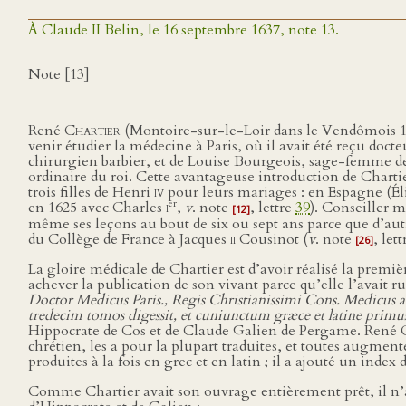
À Claude II Belin, le 16 septembre 1637, note 13.
Note [13]
René
Chartier
(Montoire-sur-le-Loir dans le Vendômois 157
venir étudier la médecine à Paris, où il avait été reçu doc
chirurgien barbier, et de Louise Bourgeois, sage-femme de
ordinaire du roi. Cette avantageuse introduction de Charti
trois filles de Henri
iv
pour leurs mariages : en Espagne (Él
er
en 1625 avec Charles
i
,
v
. note
, lettre
39
). Conseiller 
[12]
même ses leçons au bout de six ou sept ans parce que d’aut
du Collège de France à Jacques
ii
Cousinot (
v
. note
, let
[26]
La gloire médicale de Chartier est d’avoir réalisé la premiè
achever la publication de son vivant parce qu’elle l’avait r
Doctor Medicus Paris., Regis Christianissimi Cons. Medicus ac
tredecim tomos digessit, et cuniunctum græce et latine primu
Hippocrate de Cos et de Claude Galien de Pergame. René Ch
chrétien, les a pour la plupart traduites, et toutes augment
produites à la fois en grec et en latin ; il a ajouté un inde
Comme Chartier avait son ouvrage entièrement prêt, il n’a p