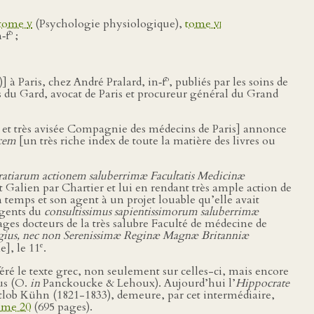
tome
v
(Psychologie physiologique),
tome
vi
o
‑f
;
o
 à Paris, chez André Pralard, in‑f
, publiés par les soins de
s du Gard, avocat de Paris et procureur général du Grand
e et très avisée Compagnie des médecins de Paris] annonce
icem
[un très riche index de toute la matière des livres ou
ratiarum actionem saluberrimæ Facultatis Medicinæ
t Galien par Chartier et lui en rendant très ample action de
n temps et son agent à un projet louable qu’elle avait
égents du
consultissimus sapientissimorum saluberrimæ
ges docteurs de la très salubre Faculté de médecine de
Regius, nec non Serenissimæ Reginæ Magnæ Britanniæ
e
], le 11
.
féré le texte grec, non seulement sur celles-ci, mais encore
pus (O.
in
Panckoucke & Lehoux). Aujourd’hui l’
Hippocrate
ttlob Kühn (1821-1833), demeure, par cet intermédiaire,
ume 20
(695 pages).