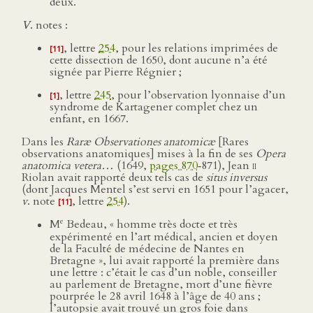
deux.
V
. notes :
, lettre
254
, pour les relations imprimées de
[11]
cette dissection de 1650, dont aucune n’a été
signée par Pierre Régnier ;
, lettre
245
, pour l’observation lyonnaise d’un
[1]
syndrome de Kartagener complet chez un
enfant, en 1667.
Dans les
Raræ Observationes anatomicæ
[Rares
observations anatomiques] mises à la fin de ses
Opera
anatomica vetera…
(1649,
pages 870
‑871), Jean
ii
Riolan avait rapporté deux tels cas de
situs inversus
(dont Jacques Mentel s’est servi en 1651 pour l’agacer,
v
. note
, lettre
254
).
[11]
e
M
Bedeau, « homme très docte et très
expérimenté en l’art médical, ancien et doyen
de la Faculté de médecine de Nantes en
Bretagne », lui avait rapporté la première dans
une lettre : c’était le cas d’un noble, conseiller
au parlement de Bretagne, mort d’une fièvre
pourprée le 28 avril 1648 à l’âge de 40 ans ;
l’autopsie avait trouvé un gros foie dans