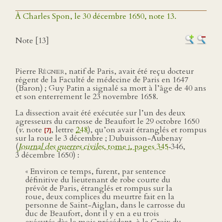
À Charles Spon, le 30 décembre 1650, note 13.
Note [13]
Pierre
Régnier
, natif de Paris, avait été reçu docteur
régent de la Faculté de médecine de Paris en 1647
(Baron) ; Guy Patin a signalé sa mort à l’âge de 40 ans
et son enterrement le 23 novembre 1658.
La dissection avait été exécutée sur l’un des deux
agresseurs du carrosse de Beaufort le 29 octobre 1650
(
v
. note
, lettre
248
), qu’on avait étranglés et rompus
[7]
sur la roue le 3 décembre ; Dubuisson-Aubenay
(
Journal des guerres civiles
, tome
i
, pages 345
‑346,
3 décembre 1650) :
« Environ ce temps, furent, par sentence
définitive du lieutenant de robe courte du
prévôt de Paris, étranglés et rompus sur la
roue, deux complices du meurtre fait en la
personne de Saint-Aiglan, dans le carrosse du
duc de Beaufort, dont il y en a eu trois