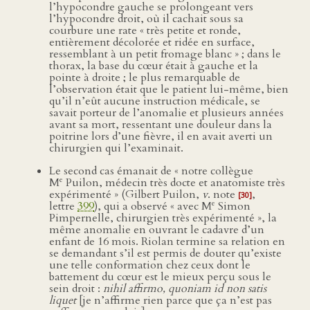
l’hypocondre gauche se prolongeant vers
l’hypocondre droit, où il cachait sous sa
courbure une rate « très petite et ronde,
entièrement décolorée et ridée en surface,
ressemblant à un petit fromage blanc » ; dans le
thorax, la base du cœur était à gauche et la
pointe à droite ; le plus remarquable de
l’observation était que le patient lui-même, bien
qu’il n’eût aucune instruction médicale, se
savait porteur de l’anomalie et plusieurs années
avant sa mort, ressentant une douleur dans la
poitrine lors d’une fièvre, il en avait averti un
chirurgien qui l’examinait.
Le second cas émanait de « notre collègue
e
M
Puilon, médecin très docte et anatomiste très
expérimenté » (Gilbert Puilon,
v
. note
,
[30]
e
lettre
399
), qui a observé « avec M
Simon
Pimpernelle, chirurgien très expérimenté », la
même anomalie en ouvrant le cadavre d’un
enfant de 16 mois. Riolan termine sa relation en
se demandant s’il est permis de douter qu’existe
une telle conformation chez ceux dont le
battement du cœur est le mieux perçu sous le
sein droit :
nihil affirmo, quoniam id non satis
liquet
[je n’affirme rien parce que ça n’est pas