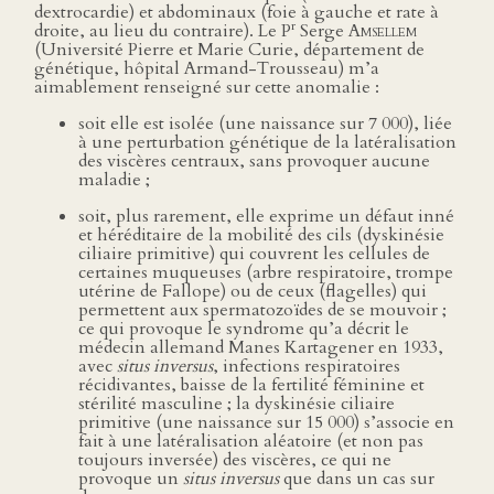
dextrocardie) et abdominaux (foie à gauche et rate à
r
droite, au lieu du contraire). Le P
Serge
Amsellem
(Université Pierre et Marie Curie, département de
génétique, hôpital Armand-Trousseau) m’a
aimablement renseigné sur cette anomalie :
soit elle est isolée (une naissance sur 7 000), liée
à une perturbation génétique de la latéralisation
des viscères centraux, sans provoquer aucune
maladie ;
soit, plus rarement, elle exprime un défaut inné
et héréditaire de la mobilité des cils (dyskinésie
ciliaire primitive) qui couvrent les cellules de
certaines muqueuses (arbre respiratoire, trompe
utérine de Fallope) ou de ceux (flagelles) qui
permettent aux spermatozoïdes de se mouvoir ;
ce qui provoque le syndrome qu’a décrit le
médecin allemand Manes Kartagener en 1933,
avec
situs inversus
, infections respiratoires
récidivantes, baisse de la fertilité féminine et
stérilité masculine ; la dyskinésie ciliaire
primitive (une naissance sur 15 000) s’associe en
fait à une latéralisation aléatoire (et non pas
toujours inversée) des viscères, ce qui ne
provoque un
situs inversus
que dans un cas sur