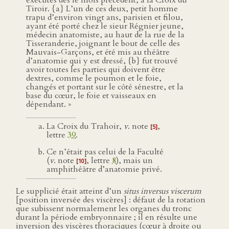
exécutés dès le mois précédent, à la Croix du
Tiroir. {a} L’un de ces deux, petit homme
trapu d’environ vingt ans, parisien et filou,
ayant été porté chez le sieur Régnier jeune,
médecin anatomiste, au haut de la rue de la
Tisseranderie, joignant le bout de celle des
Mauvais-Garçons, et été mis au théâtre
d’anatomie qui y est dressé, {b} fut trouvé
avoir toutes les parties qui doivent être
dextres, comme le poumon et le foie,
changés et portant sur le côté sénestre, et la
base du cœur, le foie et vaisseaux en
dépendant. »
La Croix du Trahoir,
v
. note
,
[5]
lettre
39
.
Ce n’était pas celui de la Faculté
(
v
. note
, lettre
8
), mais un
[10]
amphithéâtre d’anatomie privé.
Le supplicié était atteint d’un
situs inversus viscerum
[position inversée des viscères] : défaut de la rotation
que subissent normalement les organes du tronc
durant la période embryonnaire ; il en résulte une
inversion des viscères thoraciques (cœur à droite ou