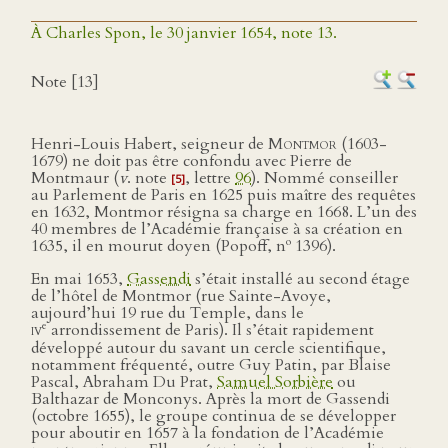
À Charles Spon, le 30 janvier 1654, note 13.
Note [13]
Henri-Louis Habert, seigneur de
Montmor
(1603-
1679) ne doit pas être confondu avec Pierre de
Montmaur (
v
. note
, lettre
96
). Nommé conseiller
[5]
au Parlement de Paris en 1625 puis maître des requêtes
en 1632, Montmor résigna sa charge en 1668. L’un des
40 membres de l’Académie française à sa création en
o
1635, il en mourut doyen (Popoff, n
1396).
En mai 1653,
Gassendi
s’était installé au second étage
de l’hôtel de Montmor (rue Sainte-Avoye,
aujourd’hui 19 rue du Temple, dans le
e
iv
arrondissement de Paris). Il s’était rapidement
développé autour du savant un cercle scientifique,
notamment fréquenté, outre Guy Patin, par Blaise
Pascal, Abraham Du Prat,
Samuel Sorbière
ou
Balthazar de Monconys. Après la mort de Gassendi
(octobre 1655), le groupe continua de se développer
pour aboutir en 1657 à la fondation de l’Académie