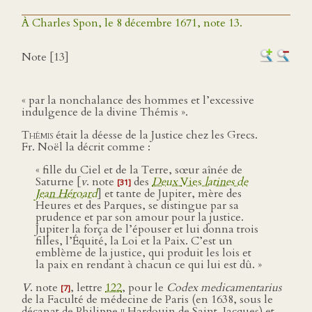
À Charles Spon, le 8 décembre 1671, note 13.
Note [13]
« par la nonchalance des hommes et l’excessive
indulgence de la divine Thémis ».
Thémis
était la déesse de la Justice chez les Grecs.
Fr. Noël la décrit comme :
« fille du Ciel et de la Terre, sœur aînée de
Saturne [
v
. note
des
Deux
Vies
latines de
[31]
Jean Héroard
] et tante de Jupiter, mère des
Heures et des Parques, se distingue par sa
prudence et par son amour pour la justice.
Jupiter la força de l’épouser et lui donna trois
filles, l’Équité, la Loi et la Paix. C’est un
emblème de la justice, qui produit les lois et
la paix en rendant à chacun ce qui lui est dû. »
V
. note
, lettre
122
, pour le
Codex medicamentarius
[7]
de la Faculté de médecine de Paris (en 1638, sous le
décanat de Philippe
ii
Hardouin de Saint-Jacques) et