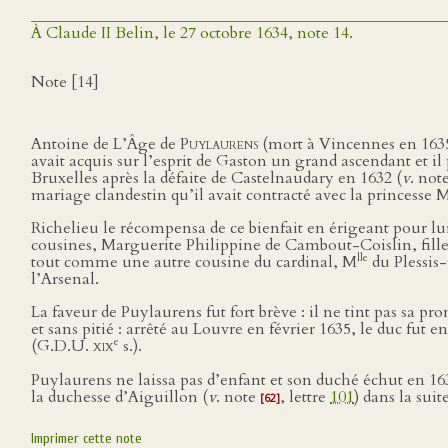
À Claude II Belin, le 27 octobre 1634, note 14.
Note [14]
Antoine de L’Âge de
Puylaurens
(mort à Vincennes en 1635)
avait acquis sur l’esprit de Gaston un grand ascendant et il 
Bruxelles après la défaite de Castelnaudary en 1632 (
v
. not
mariage clandestin qu’il avait contracté avec la princesse 
Richelieu le récompensa de ce bienfait en érigeant pour lu
cousines, Marguerite Philippine de Cambout-Coislin, fill
lle
tout comme une autre cousine du cardinal, M
du Plessis-
l’Arsenal.
La faveur de Puylaurens fut fort brève : il ne tint pas sa p
et sans pitié : arrêté au Louvre en février 1635, le duc fut
e
(
G.D.U. xix
s.).
Puylaurens ne laissa pas d’enfant et son duché échut en 
la duchesse d’Aiguillon (
v
. note
, lettre
101
) dans la sui
[62]
Imprimer cette note