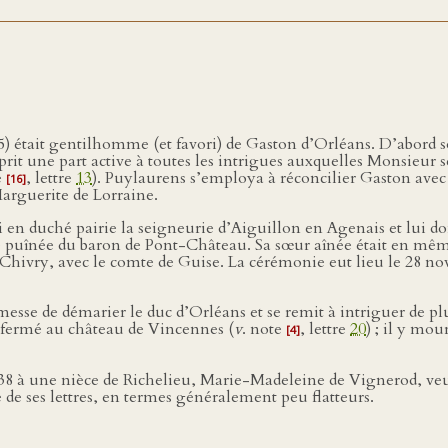
 était gentilhomme (et favori) de Gaston d’Orléans. D’abord s
prit une part active à toutes les intrigues auxquelles Monsieur se
e
, lettre
13
). Puylaurens s’employa à réconcilier Gaston avec l
[16]
Marguerite de Lorraine.
i en duché pairie la seigneurie d’Aiguillon en Agenais et lui d
e puînée du baron de Pont-Château. Sa sœur aînée était en mêm
Chivry, avec le comte de Guise. La cérémonie eut lieu le 28 nov
romesse de démarier le duc d’Orléans et se remit à intriguer de pl
 enfermé au château de Vincennes (
v
. note
, lettre
20
) ; il y mo
[4]
1638 à une nièce de Richelieu, Marie-Madeleine de Vignerod, v
te de ses lettres, en termes généralement peu flatteurs.