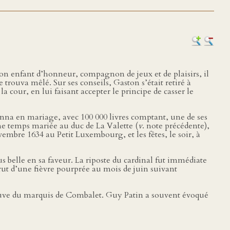
on enfant d’honneur, compagnon de jeux et de plaisirs, il
 trouva mêlé. Sur ses conseils, Gaston s’était retiré à
a cour, en lui faisant accepter le principe de casser le
onna en mariage, avec 100 000 livres comptant, une de ses
e temps mariée au duc de La Valette (
v
. note précédente),
embre 1634 au Petit Luxembourg, et les fêtes, le soir, à
us belle en sa faveur. La riposte du cardinal fut immédiate
urut d’une fièvre pourprée au mois de juin suivant
euve du marquis de Combalet. Guy Patin a souvent évoqué