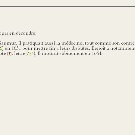
jours en découdre.
e Saumur. Il pratiquait aussi la médecine, tout comme son confr
6
) en 1631 pour mettre fin à leurs disputes. Benoît a notammen
note
, lettre
774
). Il mourut subitement en 1664.
[5]