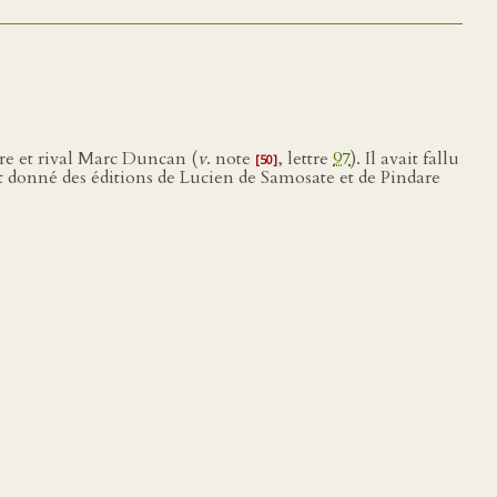
ère et rival Marc Duncan (
v
. note
, lettre
97
). Il avait fallu
[50]
t donné des éditions de Lucien de Samosate et de Pindare