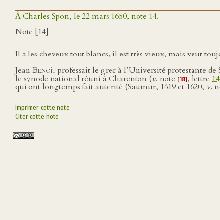
À Charles Spon, le 22 mars 1650, note 14.
Note [14]
Il a les cheveux tout blancs, il est très vieux, mais veut tou
Jean
Benoît
professait le grec à l’Université protestante d
le synode national réuni à Charenton (
v
. note
, lettre
14
[18]
qui ont longtemps fait autorité (Saumur, 1619 et 1620,
v
. 
Imprimer cette note
Citer cette note