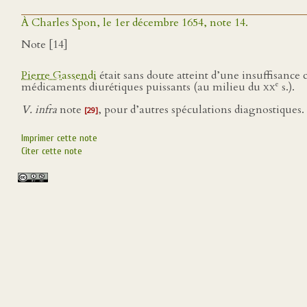
À Charles Spon, le 1er décembre 1654, note 14.
Note [14]
Pierre Gassendi
était sans doute atteint d’une insuffisance
e
médicaments diurétiques puissants (au milieu du
xx
s.).
V. infra
note
, pour d’autres spéculations diagnostiques.
[29]
Imprimer cette note
Citer cette note