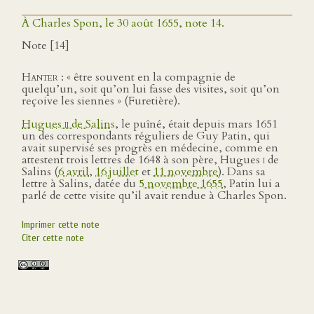
À Charles Spon, le 30 août 1655, note 14.
Note [14]
Hanter
: « être souvent en la compagnie de
quelqu’un, soit qu’on lui fasse des visites, soit qu’on
reçoive les siennes » (Furetière).
Hugues
ii
de Salins
, le puîné, était depuis mars 1651
un des correspondants réguliers de Guy Patin, qui
avait supervisé ses progrès en médecine, comme en
attestent trois lettres de 1648 à son père, Hugues
i
de
Salins (
6 avril
,
16 juillet
et
11 novembre
). Dans sa
lettre à Salins, datée du
5 novembre 1655
, Patin lui a
parlé de cette visite qu’il avait rendue à Charles Spon.
Imprimer cette note
Citer cette note