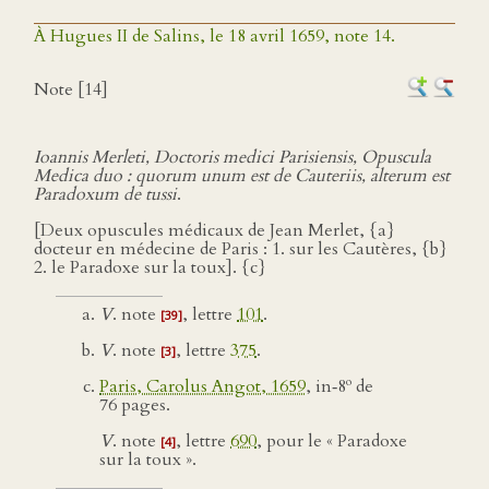
À Hugues II de Salins, le 18 avril 1659, note 14.
Note [14]
Ioannis Merleti, Doctoris medici Parisiensis, Opuscula
Medica duo : quorum unum est de Cauteriis, alterum est
Paradoxum de tussi
.
[Deux opuscules médicaux de Jean Merlet, {a}
docteur en médecine de Paris : 1. sur les Cautères, {b}
2. le Paradoxe sur la toux]. {c}
V
. note
, lettre
101
.
[39]
V
. note
, lettre
375
.
[3]
o
Paris, Carolus Angot, 1659
, in‑8
de
76 pages.
V
. note
, lettre
690
, pour le « Paradoxe
[4]
sur la toux ».