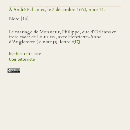
À André Falconet, le 3 décembre 1660, note 14.
Note [14]
Le mariage de Monsieur, Philippe, duc d’Orléans et
frère cadet de Louis
xiv
, avec Henriette-Anne
d’Angleterre (
v
. note
, lettre
647
).
[1]
Imprimer cette note
Citer cette note