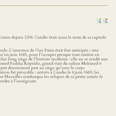
Venise depuis 1204. Candie était aussi le nom de sa capitale
ntale. L’annonce de Guy Patin était fort anticipée : une
qu’en juin 1645, pour l’occuper presque tout entière en
 plus long siège de l’histoire moderne : elle ne se rendit aux
de Mehmed Pashha Köprülü, grand vizir du sultan Mehmed
iv
 prit directement part au siège qu’avec le corps
ention fut pitoyable : arrivés à Candie le 6 juin 1669, les
t et Navailles rembarqua les reliques de sa petite armée le
rendre à l’assiégeant.