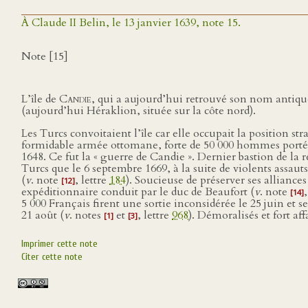
À Claude II Belin, le 13 janvier 1639, note 15.
Note [15]
L’île de
Candie
, qui a aujourd’hui retrouvé son nom antiqu
(aujourd’hui Héraklion, située sur la côte nord).
Les Turcs convoitaient l’île car elle occupait la position s
formidable armée ottomane, forte de 50 000 hommes portés p
1648. Ce fut la « guerre de Candie ». Dernier bastion de la r
Turcs que le 6 septembre 1669, à la suite de violents assa
(
v
. note
, lettre
184
). Soucieuse de préserver ses alliance
[12]
expéditionnaire conduit par le duc de Beaufort (
v
. note
[14]
5 000 Français firent une sortie inconsidérée le 25 juin et s
21 août (
v
. notes
et
, lettre
968
). Démoralisés et fort af
[1]
[3]
Imprimer cette note
Citer cette note