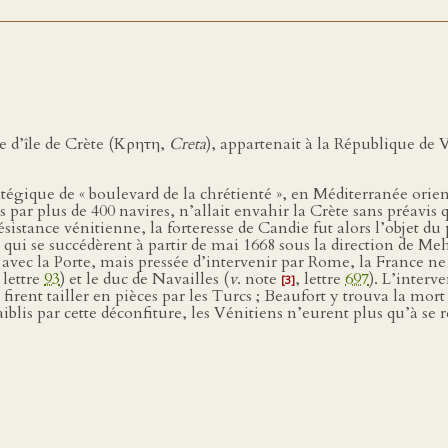
e d’île de Crète (Κρητη,
Creta
), appartenait à la République de 
tratégique de « boulevard de la chrétienté », en Méditerranée orie
ar plus de 400 navires, n’allait envahir la Crète sans préavis 
ésistance vénitienne, la forteresse de Candie fut alors l’objet du
uts qui se succédèrent à partir de mai 1668 sous la direction 
s avec la Porte, mais pressée d’intervenir par Rome, la France ne
, lettre
93
) et le duc de Navailles (
v
. note
, lettre
697
). L’interv
[3]
e firent tailler en pièces par les Turcs ; Beaufort y trouva la mor
faiblis par cette déconfiture, les Vénitiens n’eurent plus qu’à se 