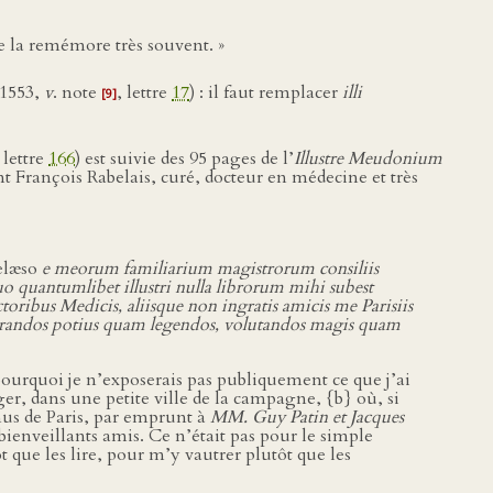
me la remémore très souvent. »
 1553,
v
. note
, lettre
17
) : il faut remplacer
illi
[9]
, lettre
166
) est suivie des 95 pages de l’
Illustre Meudonium
t François Rabelais, curé, docteur en médecine et très
elæso
e meorum familiarium magistrorum consiliis
o quantumlibet illustri nulla librorum mihi subest
oribus Medicis, aliisque non ingratis amicis me Parisiis
vorandos potius quam legendos, volutandos magis quam
pourquoi je n’exposerais pas publiquement ce que j’ai
er, dans une petite ville de la campagne, {b} où, si
enus de Paris, par emprunt à
MM. Guy Patin et Jacques
 bienveillants amis. Ce n’était pas pour le simple
ôt que les lire, pour m’y vautrer plutôt que les