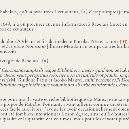
Rabelais, qu’il a procurées à cet auteur, {a} c’est pourquoi je 
 1649, n’a pu procurer aucune information à Rabelais (mort en
opos de cet auteur ».
 du duc d’Orléans et fils du médecin Nicolas Piètre,
v
. note
[137]
 et Scriptore Notissimo
[Illustre Meudon au temps du très brillan
 endroits.
ouvrages de Rabelais : {a}
ud Cenomanos ampla divesque Bibliotheca, nescio quid non de
Rab
lieno velut peregrinus solo, nec non in rusticulo oppidulo, in qu
 viris
M. Guidone Patin et Iacobo Mantel
, mihi perbenevolis Doct
æ multitudine magnitudineque voluminum ab urbe transferendos, de
té pour moi la vaste et riche bibliothèque du Mans, je ne sais 
s à propos de
Rabelais
. Pourtant, vivant ailleurs comme un étrang
accès facile aux livres, j’avoue les avoir occasionnellement obt
i ont été fort bien intentionnés à mon égard, ainsi qu’à d’autres
e la qualité et la quantité des volumes, mais pour les dévorer plut