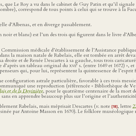
is, que Le Roy a vu dans le cabinet de Guy Patin et qu’il signale
ombre), correspond de tous points à celui qui se trouve à la Fac
elle d’Albenas, et en diverge passablement.
 noir et blanc) est l’un des trois qui figurent dans le livre d’Alb
a Commission médicale d’établissement de l’Assistance publique-H
 dans la maison natale de Rabelais, elle est tombée en arrêt dev
sa droite et de Renée Descartes à sa gauche, tous trois caricaturé
e
ie d’après un tableau original du
xvii
s. (entre 1649 et 1672) », et
enseurs qui, pour lui, représentent la quintessence de l’esprit f
e configuration astrale particulière, favorable à ces trois mes
communiqué une reproduction (référencée « Bibliothèque de Ver
ais et de la Devinière
, pour le quatrième centenaire de la mort d
 sans en apprendre beaucoup plus sur l’origine et l’authenticité
ablement Rabelais, mais méprisait Descartes (
v
. note
, lettre
2
[18]
dessinée par Antoine Masson en 1670). Le folklore muséologique r