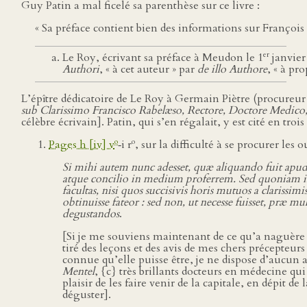
Guy Patin a mal ficelé sa parenthèse sur ce livre :
« Sa préface contient bien des informations sur François 
er
Le Roy, écrivant sa préface à Meudon le 1
janvier
Authori
, « à cet auteur » par
de illo Authore
, « à pr
L’épître dédicatoire de Le Roy à Germain Piètre (procureur
sub Clarissimo Francisco Rabelæso, Rectore, Doctore Medico,
célèbre écrivain]. Patin, qui s’en régalait, y est cité en trois
o
o
Pages h [iv] v
‑i r
, sur la difficulté à se procurer les 
Si mihi autem nunc adesset, quæ aliquando fuit ap
atque concilio in medium proferrem. Sed quoniam in a
facultas, nisi quos succisivis horis mutuos a clarissimis
obtinuisse fateor : sed non, ut necesse fuisset, pr
degustandos
.
[Si je me souviens maintenant de ce qu’a naguère é
tiré des leçons et des avis de mes chers précepteur
connue qu’elle puisse être, je ne dispose d’aucun 
Mentel
, {c} très brillants docteurs en médecine qu
plaisir de les faire venir de la capitale, en dépit d
déguster].