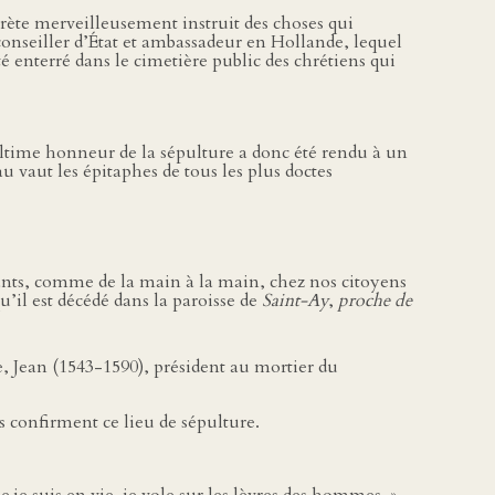
rprète merveilleusement instruit des choses qui
conseiller d’État et ambassadeur en Hollande, lequel
été enterré dans le cimetière public des chrétiens qui
’ultime honneur de la sépulture a donc été rendu à un
u vaut les épitaphes de tous les plus doctes
ants, comme de la main à la main, chez nos citoyens
u’il est décédé dans la paroisse de
Saint-Ay
,
proche de
, Jean (1543-1590), président au mortier du
s confirment ce lieu de sépulture.
 je suis en vie, je vole sur les lèvres des hommes. »