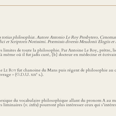
 totius philosophiæ. Autore Antonio Le Roy Presbytero, Cenoma
edici et Scriptoris Notissimi. Præmissis diversis Meudonii Elogii
s limites de toute la philosophie. Par Antoine Le Roy, prêtre, l
, là même où il fut jadis curé, {b} docteur en médecine et écriv
ne
Le Roy
fut chanoine du Mans puis régent de philosophie au co
e
ouvrage » (G.D.U.
xix
s.).
 lexique du vocabulaire philosophique allant du pronom A au mo
es liminaires (
v. infra
) pourront plus intéresser ceux qui s’intéres