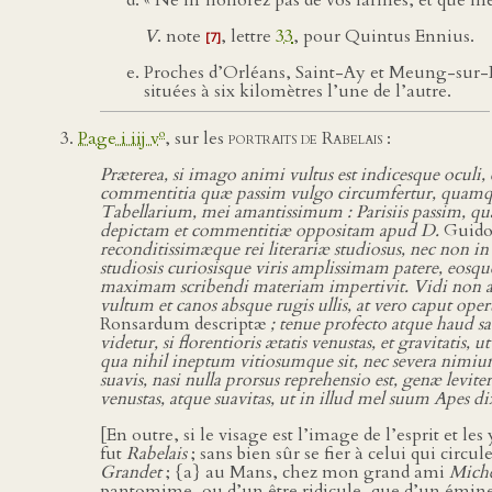
V
. note
, lettre
33
, pour Quintus Ennius.
[7]
Proches d’Orléans, Saint-Ay et Meung-sur-L
situées à six kilomètres l’une de l’autre.
o
Page i iij v
, sur les
portraits de Rabelais
:
Præterea, si imago animi vultus est indicesque oculi, 
commentitia quæ passim vulgo circumfertur, quamque
Tabellarium, mei amantissimum : Parisiis passim, q
depictam et commentitiæ oppositam apud D.
Guido
reconditissimæque rei literariæ studiosus, nec non 
studiosis curiosisque viris amplissimam patere, eos
maximam scribendi materiam impertivit. Vidi non
vultum et canos absque rugis ullis, at vero caput o
Ronsardum descriptæ
; tenue profecto atque haud 
videtur, si florentioris ætatis venustas, et gravitatis,
qua nihil ineptum vitiosumque sit, nec severa nimium 
suavis, nasi nulla prorsus reprehensio est, genæ levit
venustas, atque suavitas, ut in illud mel suum Apes di
[En outre, si le visage est l’image de l’esprit et l
fut
Rabelais
; sans bien sûr se fier à celui qui circ
Grandet
; {a} au Mans, chez mon grand ami
Miche
pantomime, ou d’un être ridicule, que d’un éminent