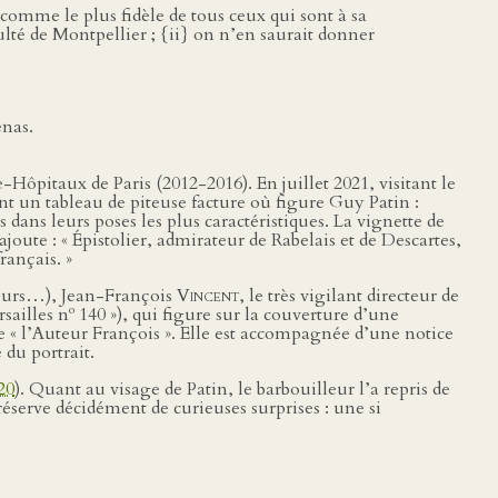
 comme le plus fidèle de tous ceux qui sont à sa
ulté de Montpellier ; {ii} on n’en saurait donner
enas.
ôpitaux de Paris (2012-2016). En juillet 2021, visitant le
ant un tableau de piteuse facture où figure Guy Patin :
s dans leurs poses les plus caractéristiques. La vignette de
 ajoute : « Épistolier, admirateur de Rabelais et de Descartes,
rançais. »
sieurs…), Jean-François
Vincent
, le très vigilant directeur de
o
sailles n
140 »), qui figure sur la couverture d’une
e « l’Auteur François ». Elle est accompagnée d’une notice
 du portrait.
20
). Quant au visage de Patin, le barbouilleur l’a repris de
éserve décidément de curieuses surprises : une si