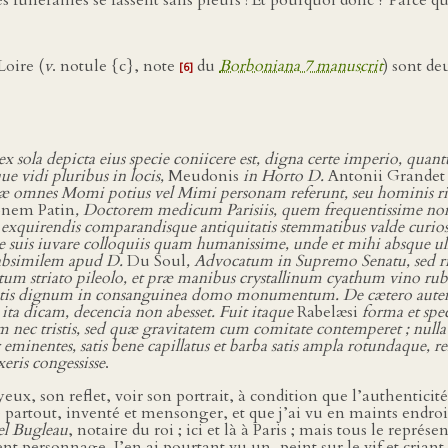
oire (
v
. notule {c}, note
du
Borboniana 7 manuscrit
) sont de
[6]
ex sola depicta eius specie coniicere est, digna certe imperio, quant
 vidi pluribus in locis,
Meudonis
in Horto D.
Antonii Grandet
uæ omnes Momi potius vel Mimi personam referunt, seu hominis rid
nem Patin
, Doctorem medicum Parisiis, quem frequentissime no
in exquirendis comparandisque antiquitatis stemmatibus valde cur
que suis iuvare colloquiis quam humanissime, unde et mihi absque 
 absimilem apud D.
Du Soul
, Advocatum in Supremo Senatu, sed ri
pertum striato pileolo, et præ manibus crystallinum cyathum vino 
satis dignum in consanguinea domo monumentum. De cætero autem
 ut ita dicam, decencia non abesset. Fuit itaque
Rabelæsi
forma et spec
nec tristis, sed quæ gravitatem cum comitate contemperet ; nulla fr
er eminentes, satis bene capillatus et barba satis ampla rotundaque, 
xeris congessisse
.
es yeux, son reflet, voir son portrait, à condition que l’authentic
ule partout, inventé et mensonger, et que j’ai vu en maints endroi
l Bugleau
, notaire du roi ; ici et là à Paris ; mais tous le repr
 personnage. J’en ai pourtant vu un, peint sur le vif et criant