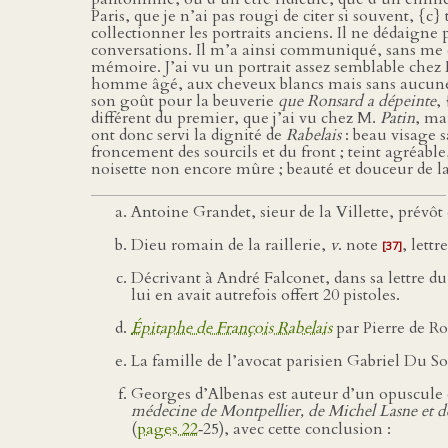
Paris, que je n’ai pas rougi de citer si souvent, {c} 
collectionner les portraits anciens. Il ne dédaigne
conversations. Il m’a ainsi communiqué, sans me 
mémoire. J’ai vu un portrait assez semblable chez
homme âgé, aux cheveux blancs mais sans aucune rid
son goût pour la beuverie
que Ronsard a dépeinte
,
différent du premier, que j’ai vu chez M.
Patin
, ma
ont donc servi la dignité de
Rabelais
: beau visage sa
froncement des sourcils et du front ; teint agréabl
noisette non encore mûre ; beauté et douceur de la 
Antoine Grandet, sieur de la Villette, prévô
Dieu romain de la raillerie,
v
. note
, lettr
[37]
Décrivant à André Falconet, dans sa lettre d
lui en avait autrefois offert 20 pistoles.
Épitaphe de François Rabelais
par Pierre de Ro
La famille de l’avocat parisien Gabriel Du Soul
Georges d’Albenas est auteur d’un opuscule 
médecine de Montpellier, de Michel Lasne et d
(
pages 22
‑25), avec cette conclusion :