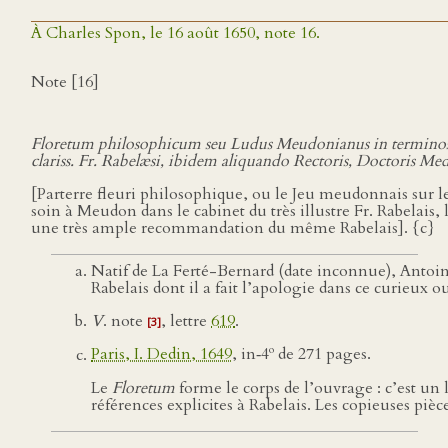
À Charles Spon, le 16 août 1650, note 16.
Note [16]
Floretum philosophicum seu Ludus Meudonianus in terminos
clariss. Fr. Rabelæsi, ibidem aliquando Rectoris, Doctoris M
[Parterre fleuri philosophique, ou le Jeu meudonnais sur le
soin à Meudon dans le cabinet du très illustre Fr. Rabelais
une très ample recommandation du même Rabelais]. {c}
Natif de La Ferté-Bernard (date inconnue), Antoi
Rabelais dont il a fait l’apologie dans ce curieux 
V
. note
, lettre
619
.
[3]
o
Paris, I. Dedin, 1649
, in‑4
de 271 pages.
Le
Floretum
forme le corps de l’ouvrage : c’est un
références explicites à Rabelais. Les copieuses pièc