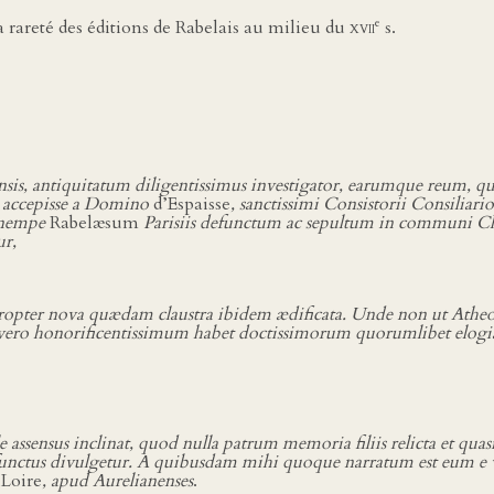
e
 rareté des éditions de Rabelais au milieu du
xvii
s.
nsis, antiquitatum diligentissimus investigator, earumque reum, quæ
er accepisse a Domino
d’Espaisse
, sanctissimi Consistorii Consiliari
, nempe
Rabelæsum
Parisiis defunctum ac sepultum in communi 
ur,
propter nova quædam claustra ibidem ædificata. Unde non ut Atheo, 
 vero honorificentissimum habet doctissimorum quorumlibet elogi
 assensus inclinat, quod nulla patrum memoria filiis relicta et quas
unctus divulgetur. A quibusdam mihi quoque narratum est eum e vi
Loire
, apud Aurelianenses
.