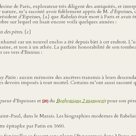
ecine de Paris, explorateur très diligent des antiquités, et inte
ar nature, m’a raconté avoir fidèlement appris de M.
d’Espeisses
, 
président
d’Espeisses
, {a} que
Rabelais
était mort à Paris et avait 
arbre sur lequel on lisait encore voilà quelques années :
n des pères
. {c}
 inhumé car un nouvel enclos a été depuis bâti à cet endroit. L
maine, et non à un athée. La parfaite honorabilité de son tombea
r ces vers d’Ennius :
y Patin
: aucun mémoire des ancêtres transmis à leurs descend
des devoirs imposés à tout mortel. Certains m’ont aussi raconté q
gneur d’Espeisses et
du
Borboniana 2 manuscrit
pour son père
[20]
Saint-Paul, dans le Marais. Les biographies modernes de Rabelai
tte épitaphe par Patin en 1660.
funérailles se fassent sans pleurs ! Et pourquoi donc ? Parce que