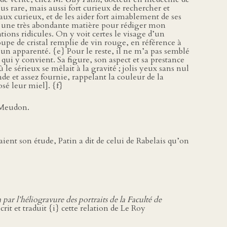
plus rare, mais aussi fort curieux de rechercher et
 aux curieux, et de les aider fort aimablement de ses
, une très abondante matière pour rédiger mon
ions ridicules. On y voit certes le visage d’un
upe de cristal remplie de vin rouge, en référence à
d’un apparenté. {e} Pour le reste, il ne m’a pas semblé
 qui y convient. Sa figure, son aspect et sa prestance
ù le sérieux se mêlait à la gravité ; jolis yeux sans nul
de et assez fournie, rappelant la couleur de la
sé leur miel]. {f}
e Meudon.
raient son étude, Patin a dit de celui de Rabelais qu’on
 par l’héliogravure des portraits de la Faculté de
nscrit et traduit {i} cette relation de Le Roy