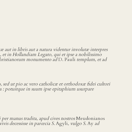
 aut in libris aut a natura videntur involutæ interpres
o, et in Hollandiam Legato, qui et ipse a nobilissimo
Christianorum monumento ad
D. Pauli
templum, et ad
sed ut pio ac vero catholicæ et orthodoxæ fidei cultori
a : potuitque in suum ipse epitaphium usurpare
i per manus tradita, apud cives nostros
Meudonianos
vis decessisse in parœcia S.
Agyli
, vulgo S.
Ay
ad