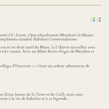
nensi I.V. Licent. Opus elucubratum Meudonii in Musæo
s et amplissima eiusdem Rabelæsi Commendatione
.
icencié en droit natif du Mans. {a} Œuvre travaillée avec
ain très connu. Avec au début divers éloges de Meudon et
llège d’Harcourt ; « c’était un ardent admirateur de
t Zona (zones de la Terre et du Ciel), mais sans
sent à la vie de Rabelais et à sa légende.