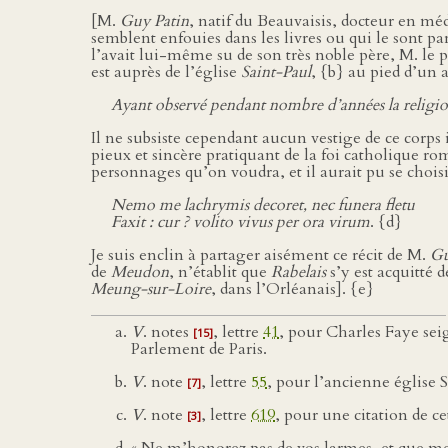
[M.
Guy Patin
, natif du Beauvaisis, docteur en méd
semblent enfouies dans les livres ou qui le sont p
l’avait lui-même su de son très noble père, M. le 
est auprès de l’église
Saint-Paul
, {b} au pied d’un 
Ayant observé pendant nombre d’années la religio
Il ne subsiste cependant aucun vestige de ce corps
pieux et sincère pratiquant de la foi catholique ro
personnages qu’on voudra, et il aurait pu se choisi
Nemo me lachrymis decoret, nec funera fletu
Faxit : cur ? volito vivus per ora virum
. {d}
Je suis enclin à partager aisément ce récit de M.
Gu
de
Meudon
, n’établit que
Rabelais
s’y est acquitté 
Meung-sur-Loire
, dans l’Orléanais]. {e}
V
. notes
, lettre
41
, pour Charles Faye sei
[15]
Parlement de Paris.
V
. note
, lettre
55
, pour l’ancienne église 
[7]
V
. note
, lettre
619
, pour une citation de ce
[3]
« Ne m’honorez pas de vos larmes, et que mes 