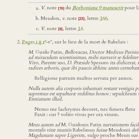
V
. note
du
Borboniana 9 manuscrit
pour la
[19]
Meudon,
v
. note
, lettre
166
.
[23]
V
. note
, lettre
14
.
[6]
o
o
Pages i ij r
‑v
, sur le lieu de la mort de Rabelais :
M.
Guido Patin
, Bellovacus, Doctor Medicus Parisie
ad miraculum scientissimus, mihi narravit se fidelit
Viro, Parente suo, D. Præside
Spessæo
ita didicerat
radices arboris, quæ ibi paucis abhinc annis cernebat
Relligione patrum multos servata per annos.
Nulla autem alia corporis inhumati restant vestigia 
supremus est sepulturæ redditus honos : sepulchrum
Ennianum illud,
Nemo me lachrymis decoret, nec funera fletu
Faxit : cur ? volito vivus per ora virum.
Meus autem ad
M. Guidonis Patin
narrationem facile
mortalis vitæ muniis
Rabelæsus
fuisse
Meudonii
def
Magdunum super Ligerim, vulgo
proche Meun sur 