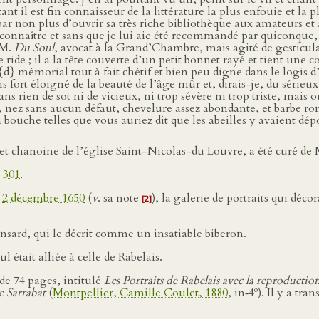
tant il est fin connaisseur de la littérature la plus enfouie et la 
 par non plus d’ouvrir sa très riche bibliothèque aux amateurs et
connaître et sans que je lui aie été recommandé par quiconque
 M.
Du Soul
, avocat à la Grand’Chambre, mais agité de gesticulat
e ; il a la tête couverte d’un petit bonnet rayé et tient une co
 {d} mémorial tout à fait chétif et bien peu digne dans le logis 
is fort éloigné de la beauté de l’âge mûr et, dirais-je, du sérieux
ns rien de sot ni de vicieux, ni trop sévère ni trop triste, mais o
e, nez sans aucun défaut, chevelure assez abondante, et barbe ron
bouche telles que vous auriez dit que les abeilles y avaient dépo
t et chanoine de l’église Saint-Nicolas-du Louvre, a été curé d
e
301
.
u
2 décembre 1650
(
v
. sa note
), la galerie de portraits qui déco
[2]
nsard, qui le décrit comme un insatiable biberon.
 était alliée à celle de Rabelais.
de 74 pages, intitulé
Les Portraits de Rabelais avec la reproduction
o
e Sarrabat
(
Montpellier, Camille Coulet, 1880
, in‑4
). Il y a tra