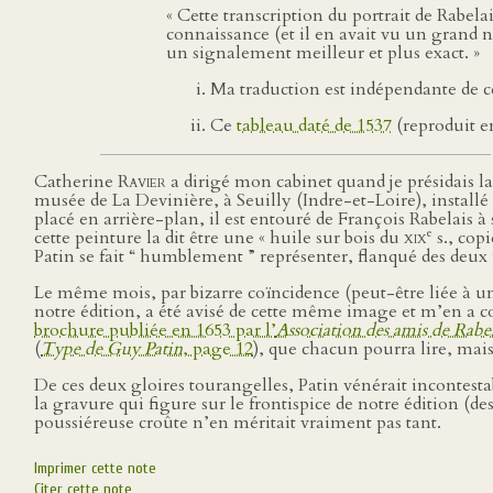
« Cette transcription du portrait de Rabela
connaissance (et il en avait vu un grand n
un signalement meilleur et plus exact. »
Ma traduction est indépendante de c
Ce
tableau daté de 1537
(reproduit en
Catherine
Ravier
a dirigé mon cabinet quand je présidais l
musée de La Devinière, à Seuilly (Indre-et-Loire), installé
placé en arrière-plan, il est entouré de François Rabelais à 
e
cette peinture la dit être une « huile sur bois du
xix
s., cop
Patin se fait “ humblement ” représenter, flanqué des deux p
Le même mois, par bizarre coïncidence (peut-être liée à un
notre édition, a été avisé de cette même image et m’en a 
brochure publiée en 1653 par l’
Association des amis de Rabel
(
Type de Guy Patin
, page 12
), que chacun pourra lire, mais
De ces deux gloires tourangelles, Patin vénérait incontest
la gravure qui figure sur le frontispice de notre édition (
poussiéreuse croûte n’en méritait vraiment pas tant.
Imprimer cette note
Citer cette note