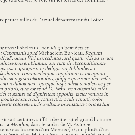
ux petites villes de l’actuel département du Loiret,
us fuerit
Rabelæsus
, non illa quidem ficta et
; Cenomanis apud
Michaëlem Bugleau
, Regium
iculi, quam Viri præcellentis ; sed quam vidi ad vivum
minare non erubiumus, qui cum sit absconditissimæ
iosus, suam quoque non dedignatur Bibliothecam
ulla aliorum commendatione supplicanti et incognito
diculam gesticulationibus, quippe quæ seniorem refert
rubenti redundantem, quæque respondeat temulentiæ per
 prioris, quæ est apud D.
Patin
, non dissimilis mihi
ies et statura ad dignitatem apposita, facies venusta in
ontis ac supercilii contractio, oculi venusti, color
referens colorem nucis avellanæ præmaturæ ; oris ea fuit
ité en soit certaine, suffit à deviner quel grand homme
ts : à
Meudon
, dans le jardin de M.
Antoine
ésentent sous les traits d’un Momus {b}, ou plutôt d’un
 de vérité, chez M.
Guy Patin
, docteur en médecine de