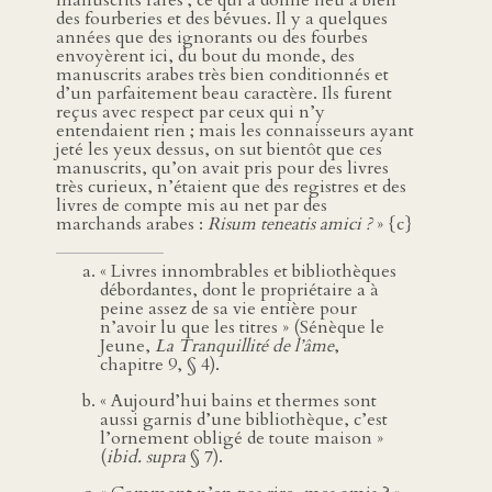
manuscrits rares ; ce qui a donné lieu à bien
des fourberies et des bévues. Il y a quelques
années que des ignorants ou des fourbes
envoyèrent ici, du bout du monde, des
manuscrits arabes très bien conditionnés et
d’un parfaitement beau caractère. Ils furent
reçus avec respect par ceux qui n’y
entendaient rien ; mais les connaisseurs ayant
jeté les yeux dessus, on sut bientôt que ces
manuscrits, qu’on avait pris pour des livres
très curieux, n’étaient que des registres et des
livres de compte mis au net par des
marchands arabes :
Risum teneatis amici ?
» {c}
« Livres innombrables et bibliothèques
débordantes, dont le propriétaire a à
peine assez de sa vie entière pour
n’avoir lu que les titres » (Sénèque le
Jeune,
La Tranquillité de l’âme
,
chapitre 9, § 4).
« Aujourd’hui bains et thermes sont
aussi garnis d’une bibliothèque, c’est
l’ornement obligé de toute maison »
(
ibid. supra
§ 7).