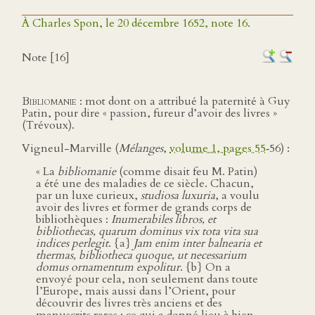
À Charles Spon, le 20 décembre 1652, note 16.
Note [16]
Bibliomanie
: mot dont on a attribué la paternité à Guy
Patin, pour dire « passion, fureur d’avoir des livres »
(Trévoux).
Vigneul-Marville (
Mélanges
,
volume 1, pages 55
‑56) :
« La
bibliomanie
(comme disait feu M. Patin)
a été une des maladies de ce siècle. Chacun,
par un luxe curieux,
studiosa luxuria
, a voulu
avoir des livres et former de grands corps de
bibliothèques :
Inumerabiles libros, et
bibliothecas, quarum dominus vix tota vita sua
indices perlegit
. {a}
Jam enim inter balnearia et
thermas, bibliotheca quoque, ut necessarium
domus ornamentum expolitur
. {b} On a
envoyé pour cela, non seulement dans toute
l’Europe, mais aussi dans l’Orient, pour
découvrir des livres très anciens et des