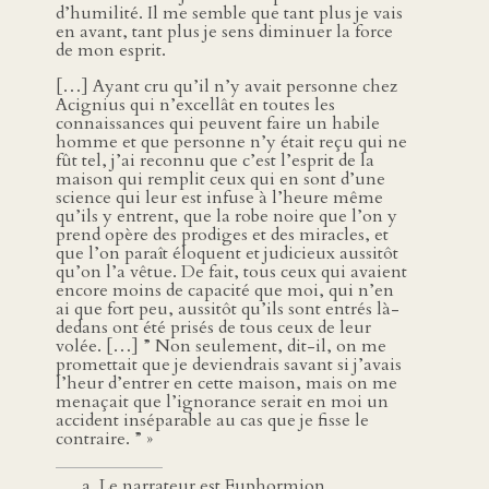
d’humilité. Il me semble que tant plus je vais
en avant, tant plus je sens diminuer la force
de mon esprit.
[…] Ayant cru qu’il n’y avait personne chez
Acignius qui n’excellât en toutes les
connaissances qui peuvent faire un habile
homme et que personne n’y était reçu qui ne
fût tel, j’ai reconnu que c’est l’esprit de la
maison qui remplit ceux qui en sont d’une
science qui leur est infuse à l’heure même
qu’ils y entrent, que la robe noire que l’on y
prend opère des prodiges et des miracles, et
que l’on paraît éloquent et judicieux aussitôt
qu’on l’a vêtue. De fait, tous ceux qui avaient
encore moins de capacité que moi, qui n’en
ai que fort peu, aussitôt qu’ils sont entrés là-
dedans ont été prisés de tous ceux de leur
volée. […] ” Non seulement, dit-il, on me
promettait que je deviendrais savant si j’avais
l’heur d’entrer en cette maison, mais on me
menaçait que l’ignorance serait en moi un
accident inséparable au cas que je fisse le
contraire. ” »
Le narrateur est Euphormion.