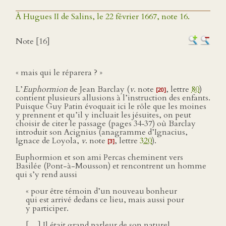
À Hugues II de Salins, le 22 février 1667, note 16.
Note [16]
« mais qui le réparera ? »
L’
Euphormion
de Jean Barclay (
v
. note
, lettre
80
)
[20]
contient plusieurs allusions à l’instruction des enfants.
Puisque Guy Patin évoquait ici le rôle que les moines
y prennent et qu’il y incluait les jésuites, on peut
choisir de citer le passage (pages 34‑37) où Barclay
introduit son Acignius (anagramme d’Ignacius,
Ignace de Loyola,
v
. note
, lettre
320
).
[3]
Euphormion et son ami Percas cheminent vers
Basilée (Pont-à-Mousson) et rencontrent un homme
qui s’y rend aussi
« pour être témoin d’un nouveau bonheur
qui est arrivé dedans ce lieu, mais aussi pour
y participer.
[…] Il était grand parleur de son naturel.