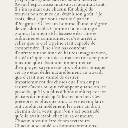
Ayant l’esprit assez mauvais, il admirait tout.
Il s’imaginait que chacun fût obligé de
trouver bon tout ce qui était à son goût. “ Je
crois, dit-il, que vous avez ouï parler
d’Acignius ? C’est un homme d’une intégrité
de vie admirable. Comme il a le courage
grand, il a méprisé la bassesse des choses
ordinaires et communes, et s’est arrêté à
celles que le ciel à peine était capable de
comprendre. Il ne s’est pas contenté
d’entretenir son âme de hautes imaginations,
il a désiré que ceux de sa maison tinssent pour
maxime que c’était une impertinence
d’employer sa jeunesse aux voluptés puisque
cet âge était dédié naturellement au travail,
que c’était une vanité de désirer
impatiemment des choses que l’on est pas
assuré d’avoir ou qui échappent quand on les
possède, qu’il y a plus d’honneur à rejeter les
plaisirs du monde qu’à les rechercher. Ces
préceptes et plus que tout, sa vie exemplaire
ont conduit si noblement les siens au droit
chemin de la vertu que l’on s’est persuadé
qu’elle avait établi chez lui sa demeure.
Chacun a voulu être de ses sectateurs.
Chacun a secondé ses bonnes intentions.