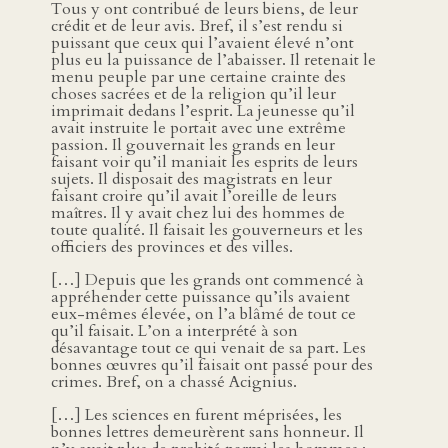
Tous y ont contribué de leurs biens, de leur
crédit et de leur avis. Bref, il s’est rendu si
puissant que ceux qui l’avaient élevé n’ont
plus eu la puissance de l’abaisser. Il retenait le
menu peuple par une certaine crainte des
choses sacrées et de la religion qu’il leur
imprimait dedans l’esprit. La jeunesse qu’il
avait instruite le portait avec une extrême
passion. Il gouvernait les grands en leur
faisant voir qu’il maniait les esprits de leurs
sujets. Il disposait des magistrats en leur
faisant croire qu’il avait l’oreille de leurs
maîtres. Il y avait chez lui des hommes de
toute qualité. Il faisait les gouverneurs et les
officiers des provinces et des villes.
[…] Depuis que les grands ont commencé à
appréhender cette puissance qu’ils avaient
eux-mêmes élevée, on l’a blâmé de tout ce
qu’il faisait. L’on a interprété à son
désavantage tout ce qui venait de sa part. Les
bonnes œuvres qu’il faisait ont passé pour des
crimes. Bref, on a chassé Acignius.
[…] Les sciences en furent méprisées, les
bonnes lettres demeurèrent sans honneur. Il