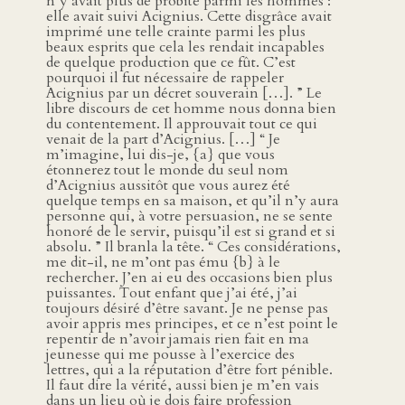
n’y avait plus de probité parmi les hommes :
elle avait suivi Acignius. Cette disgrâce avait
imprimé une telle crainte parmi les plus
beaux esprits que cela les rendait incapables
de quelque production que ce fût. C’est
pourquoi il fut nécessaire de rappeler
Acignius par un décret souverain […]. ” Le
libre discours de cet homme nous donna bien
du contentement. Il approuvait tout ce qui
venait de la part d’Acignius. […] “ Je
m’imagine, lui dis-je, {a} que vous
étonnerez tout le monde du seul nom
d’Acignius aussitôt que vous aurez été
quelque temps en sa maison, et qu’il n’y aura
personne qui, à votre persuasion, ne se sente
honoré de le servir, puisqu’il est si grand et si
absolu. ” Il branla la tête. “ Ces considérations,
me dit-il, ne m’ont pas ému {b} à le
rechercher. J’en ai eu des occasions bien plus
puissantes. Tout enfant que j’ai été, j’ai
toujours désiré d’être savant. Je ne pense pas
avoir appris mes principes, et ce n’est point le
repentir de n’avoir jamais rien fait en ma
jeunesse qui me pousse à l’exercice des
lettres, qui a la réputation d’être fort pénible.
Il faut dire la vérité, aussi bien je m’en vais
dans un lieu où je dois faire profession