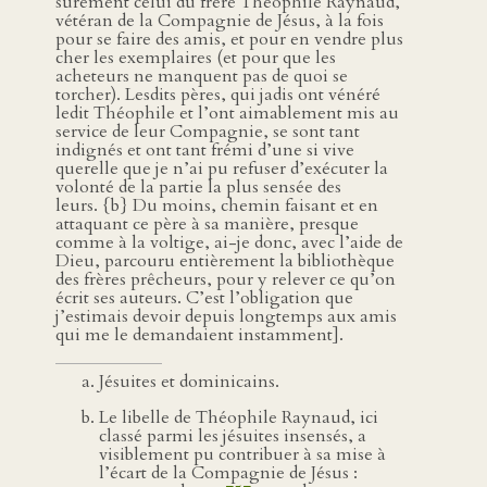
sûrement celui du frère Théophile Raynaud,
vétéran de la Compagnie de Jésus, à la fois
pour se faire des amis, et pour en vendre plus
cher les exemplaires (et pour que les
acheteurs ne manquent pas de quoi se
torcher). Lesdits pères, qui jadis ont vénéré
ledit Théophile et l’ont aimablement mis au
service de leur Compagnie, se sont tant
indignés et ont tant frémi d’une si vive
querelle que je n’ai pu refuser d’exécuter la
volonté de la partie la plus sensée des
leurs. {b} Du moins, chemin faisant et en
attaquant ce père à sa manière, presque
comme à la voltige, ai-je donc, avec l’aide de
Dieu, parcouru entièrement la bibliothèque
des frères prêcheurs, pour y relever ce qu’on
écrit ses auteurs. C’est l’obligation que
j’estimais devoir depuis longtemps aux amis
qui me le demandaient instamment].
Jésuites et dominicains.
Le libelle de Théophile Raynaud, ici
classé parmi les jésuites insensés, a
visiblement pu contribuer à sa mise à
l’écart de la Compagnie de Jésus :