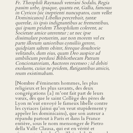
Fr. Theophili Raynaudi veterani Sodalis, Regia
passim urbe, ipsaque, quanta est, Gallia, famosus
in Cyricos (sic ineptienti nuncupatos, cum vellet
Dominicanos) Libellus percrebuit, tantæ
querelæ, iis ipsis indignantibus ac frementibus,
qui ipsum pridem Theophilum colerent, ac
Societate amice uterentur ; ut nec ipse
dissimulare potuerim, aut non morem vel ex
parte illorum sanioribus consiliis gerere,
quidpiam saltem obiter, fereque desultorie
velitando, dum eius, quam Deo auspice ad
umbilicum perduxi Bibliothecam Patrum
Concionatoriam, Auctores recenseo ; id debiti
exoluens, cuius ne pridem, flatigantibus amicis,
reum existimabam
.
[Nombre d’éminents hommes, les plus
religieux et les plus savants, des deux
congrégations {a} m’ont fait part de leurs
vœux, dès que le saint Collège des pères de
Lyon m’eut envoyé le fameux libelle contre
les cyriaces (ainsi qu’on veut stupidement y
appeler les dominicains), que son auteur a
répandu partout à Paris et dans la France
entière, sous le nom mensonger de Pietro
della Valle Clausa, qui est en vérité et