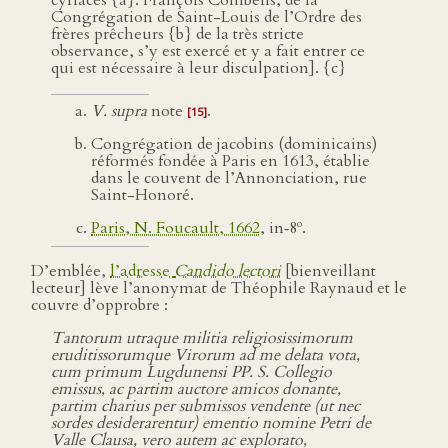
cyriaces {a}. François Combefis, de la
Congrégation de Saint-Louis de l’Ordre des
frères prêcheurs {b} de la très stricte
observance, s’y est exercé et y a fait entrer ce
qui est nécessaire à leur disculpation]. {c}
V. supra
note
.
[15]
Congrégation de jacobins (dominicains)
réformés fondée à Paris en 1613, établie
dans le couvent de l’Annonciation, rue
Saint-Honoré.
o
Paris, N. Foucault, 1662
, in‑8
.
D’emblée,
l’adresse
Candido lectori
[bienveillant
lecteur] lève l’anonymat de Théophile Raynaud et le
couvre d’opprobre :
Tantorum utraque militia religiosissimorum
eruditissorumque Virorum ad me delata vota,
cum primum Lugdunensi PP. S. Collegio
emissus, ac partim auctore amicos donante,
partim charius per submissos vendente (ut nec
sordes desiderarentur) ementio nomine Petri de
Valle Clausa, vero autem ac explorato,