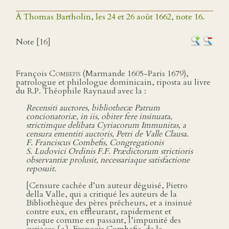
À Thomas Bartholin, les 24 et 26 août 1662, note 16.
Note [16]
François
Combefis
(Marmande 1605-Paris 1679),
patrologue et philologue dominicain, riposta au livre
du R.P. Théophile Raynaud avec la :
Recensiti auctores, bibliothecæ Patrum
concionatoriæ, in iis, obiter fere insinuata,
strictimque delibata Cyriacorum Immunitas, a
censura ementiti auctoris, Petri de Valle Clausa.
F. Franciscus Combefis, Congregationis
S. Ludovici Ordinis F.F. Prædictorum strictioris
observantiæ prolusit, necessariaque satisfactione
reposuit
.
[Censure cachée d’un auteur déguisé, Pietro
della Valle, qui a critiqué les auteurs de la
Bibliothèque des pères prêcheurs, et a insinué
contre eux, en effleurant, rapidement et
presque comme en passant, l’impunité des