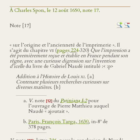
À Charles Spon, le 12 août 1650, note 17.
Note [17]
« sur l’origine et l’ancienneté de l’imprimerie ». Il
s’agit du chapitre
vii
(
pages 224
‑320)
Que l’impression a
été premièrement reçue et établie en France pendant son
règne, avec une curieuse digression sur l’invention
d’icelle
du livre de Gabriel Naudé intitulé :< :p>
Addition à l’Histoire de Louis
xi
.
{a}
Contenant plusieurs recherches curieuses sur
diverses matières
. {b}
V
. note
du
Patiniana I‑2
pour
[12]
l’ouvrage de Pierre Matthieu auquel
Naudé « ajoutait ».
o
Paris, François Targa, 1630
, in‑8
de
378 pages.