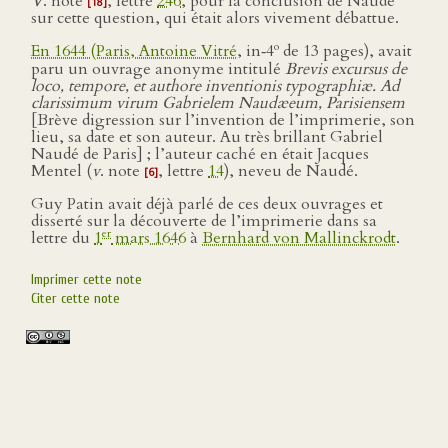
V
. note
, lettre
246
, pour la conclusion de Naudé
[18]
sur cette question, qui était alors vivement débattue.
o
En 1644 (Paris, Antoine Vitré
, in‑4
de 13 pages), avait
paru un ouvrage anonyme intitulé
Brevis excursus de
loco, tempore, et authore inventionis typographiæ. Ad
clarissimum virum Gabrielem Naudæeum, Parisiensem
[Brève digression sur l’invention de l’imprimerie, son
lieu, sa date et son auteur. Au très brillant Gabriel
Naudé de Paris] ; l’auteur caché en était Jacques
Mentel (
v
. note
, lettre
14
), neveu de Naudé.
[6]
Guy Patin avait déjà parlé de ces deux ouvrages et
disserté sur la découverte de l’imprimerie dans sa
er
lettre du
1
mars 1646
à
Bernhard von Mallinckrodt
.
Imprimer cette note
Citer cette note