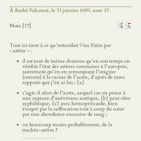
À André Falconet, le 31 janvier 1659, note 17.
Note [17]
Tout ici tient à ce qu’entendait Guy Patin par
« artère » :
il est tout de même douteux qu’en son temps on
vérifiât l’état des artères coronaires à l’autopsie,
autrement qu’en en remarquant l’origine
(ostium) à la racine de l’aorte, d’après de rares
rapports que j’en ai lus ; {a}
s’agit-il alors de l’aorte, auquel cas on pense à
une rupture d’anévrisme aortique, {b} peut-être
syphilitique, {c} avec hémopéricarde, bien
évoqué par la suffocation tout à coup du cœur
par une abondance excessive de sang ;
ou beaucoup moins probablement, de la
trachée-artère ?