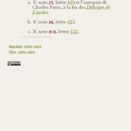
V
. note
, lettre
610
et l’autopsie de
[7]
Charles Patin, à la fin des
Déboires de
Carolus
.
V
. note
, lettre
423
.
[4]
V
. note
, lettre
122
.
[9‑3]
Imprimer cette note
Citer cette note