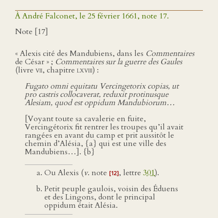
À André Falconet, le 25 février 1661, note 17.
Note [17]
« Alexis cité des Mandubiens, dans les
Commentaires
de César » ;
Commentaires sur la guerre des Gaules
(livre
vii
, chapitre
lxviii
) :
Fugato omni equitatu Vercingetorix copias, ut
pro castris collocaverat, reduxit protinusque
Alesiam, quod est oppidum Mandubiorum…
[Voyant toute sa cavalerie en fuite,
Vercingétorix fit rentrer les troupes qu’il avait
rangées en avant du camp et prit aussitôt le
chemin d’Alésia, {a} qui est une ville des
Mandubiens…]. {b}
Ou Alexis (
v
. note
, lettre
301
).
[12]
Petit peuple gaulois, voisin des Éduens
et des Lingons, dont le principal
oppidum était Alésia.