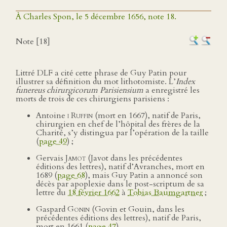
À Charles Spon, le 5 décembre 1656, note 18.
Note [18]
Littré DLF a cité cette phrase de Guy Patin pour
illustrer sa définition du mot lithotomiste. L’
Index
funereus chirurgicorum Parisiensium
a enregistré les
morts de trois de ces chirurgiens parisiens :
Antoine
i Ruffin
(mort en 1667), natif de Paris,
chirurgien en chef de l’hôpital des frères de la
Charité, s’y distingua par l’opération de la taille
(
page 49
) ;
Gervais
Jamot
(Javot dans les précédentes
éditions des lettres), natif d’Avranches, mort en
1689 (
page 68
), mais Guy Patin a annoncé son
décès par apoplexie dans le post-scriptum de sa
lettre du
18 février 1662
à
Tobias Baumgartner
;
Gaspard
Gonin
(Govin et Gouin, dans les
précédentes éditions des lettres), natif de Paris,
mort en 1661 (
page 47
).