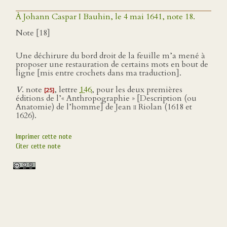
À Johann Caspar I Bauhin, le 4 mai 1641, note 18.
Note [18]
Une déchirure du bord droit de la feuille m’a mené à
proposer une restauration de certains mots en bout de
ligne [mis entre crochets dans ma traduction].
V
. note
, lettre
146
, pour les deux premières
[25]
éditions de l’« Anthropographie » [Description (ou
Anatomie) de l’homme] de Jean
ii
Riolan (1618 et
1626).
Imprimer cette note
Citer cette note