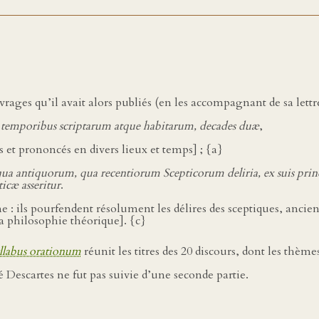
ages qu’il avait alors publiés (en les accompagnant de sa lett
ac temporibus scriptarum atque habitarum, decades duæ
,
ts et prononcés en divers lieux et temps] ; {a}
 qua antiquorum, qua recentiorum Scepticorum deliria, ex suis prin
cæ asseritur
.
me : ils pourfendent résolument les délires des sceptiques, anci
la philosophie théorique]. {c}
llabus orationum
réunit les titres des 20 discours, dont les thèm
 Descartes ne fut pas suivie d’une seconde partie.