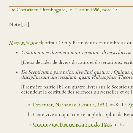
De Christiaen Utenbogard, le 21 août 1656, note 18.
Note [18]
Marten Schoock
offrait à Guy Patin deux des nombreux ouvr
Orationum et dissertationum variarum, diversis locis 
[Deux décades de divers discours et dissertations, écri
De Scepticismo pars prior, sive libri quatuor : Quibus,
disciplinarum universalium, quam Philosophiæ Theoreti
[Première partie {b} ou quatre livres sur le Scepticis
défendent la certitude des sciences universelles et de 
o
Deventer, Nathanael Costius, 1650
, in‑8
. Le
Sy
Cette vive attaque contre la philosophie de René
o
Groningue, Henricus Lussinck, 1652
, in‑8
.