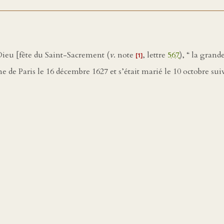
e-Dieu [fête du Saint-Sacrement (
v
. note
, lettre
567
), “ la grand
[1]
 de Paris le 16 décembre 1627 et s’était marié le 10 octobre suiv