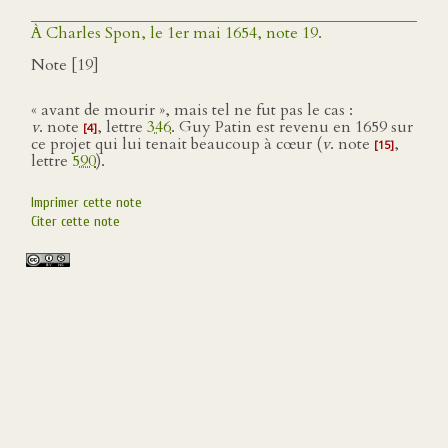
À Charles Spon, le 1er mai 1654, note 19.
Note [19]
« avant de mourir », mais tel ne fut pas le cas :
v
. note
, lettre
346
. Guy Patin est revenu en 1659 sur
[4]
ce projet qui lui tenait beaucoup à cœur (
v
. note
,
[15]
lettre
590
).
Imprimer cette note
Citer cette note