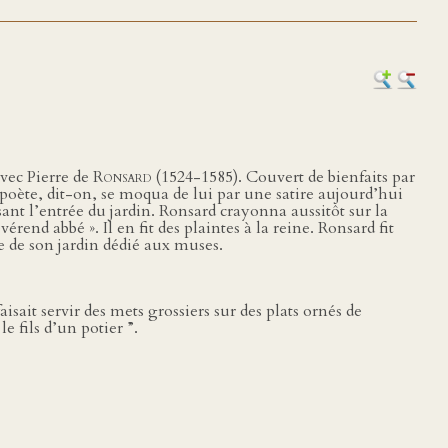
avec Pierre de
Ronsard
(1524-1585). Couvert de bienfaits par
 poète, dit-on, se moqua de lui par une satire aujourd’hui
ant l’entrée du jardin. Ronsard crayonna aussitôt sur la
vérend abbé ». Il en fit des plaintes à la reine. Ronsard fit
e de son jardin dédié aux muses.
sait servir des mets grossiers sur des plats ornés de
le fils d’un potier ”.