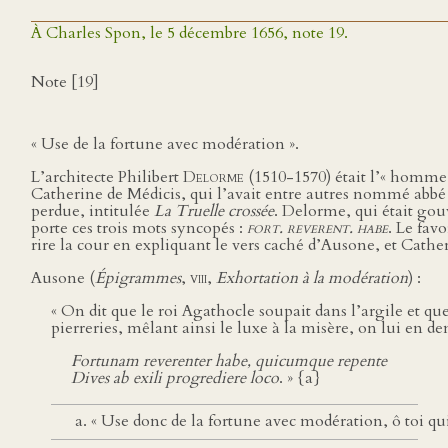
À Charles Spon, le 5 décembre 1656, note 19.
Note [19]
« Use de la fortune avec modération ».
L’architecte Philibert
Delorme
(1510-1570) était l’« homme 
Catherine de Médicis, qui l’avait entre autres nommé abbé d
perdue, intitulée
La Truelle crossée
. Delorme, qui était gou
porte ces trois mots syncopés :
fort. reverent. habe
. Le favo
rire la cour en expliquant le vers caché d’Ausone, et Cathe
Ausone (
Épigrammes
,
viii
,
Exhortation à la modération
) :
« On dit que le roi Agathocle soupait dans l’argile et qu
pierreries, mêlant ainsi le luxe à la misère, on lui en dema
Fortunam reverenter habe, quicumque repente
Dives ab exili progrediere loco
. » {a}
« Use donc de la fortune avec modération, ô toi qui