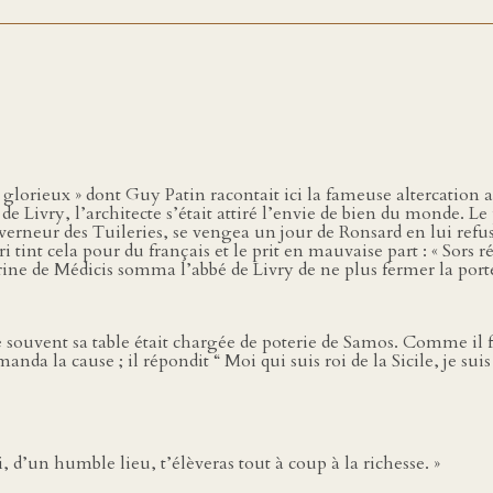
glorieux » dont Guy Patin racontait ici la fameuse altercation 
e Livry, l’architecte s’était attiré l’envie de bien du monde. Le
verneur des Tuileries, se vengea un jour de Ronsard en lui refus
ri tint cela pour du français et le prit en mauvaise part : « Sors ré
rine de Médicis somma l’abbé de Livry de ne plus fermer la port
e souvent sa table était chargée de poterie de Samos. Comme il fai
nda la cause ; il répondit “ Moi qui suis roi de la Sicile, je suis 
, d’un humble lieu, t’élèveras tout à coup à la richesse. »