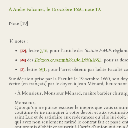
À André Falconet, le 16 octobre 1660, note 19.
Note [19]
V
. notes :
, lettre
246
, pour l’article des
Statuta F.M.P.
réglant 
[42]
des
Décrets et assemblées
de 1650‑1651
, pour sa des
[46]
, lettre
591
, pour l’arrêt obtenu par ladite Faculté 
[2]
Sur décision prise par la Faculté le 19 octobre 1660, son d
écrite (en français) par le doyen à Jean Ménard, lieutenant
« À Monsieur, Monsieur Ménard, maître barbier chirurgi
Monsieur,
Quoiqu’on ne puisse excuser le mépris que vous continuez
coutume de ne manquer à votre devoir et aux soumissions
saint Luc et de satisfaire aux redevances qu’elle lui doit,
qui avez non seulement ratifié le contrat fait et passé 
ont promis d’obéir et souscrit à l’arrêt d’union qui en a 