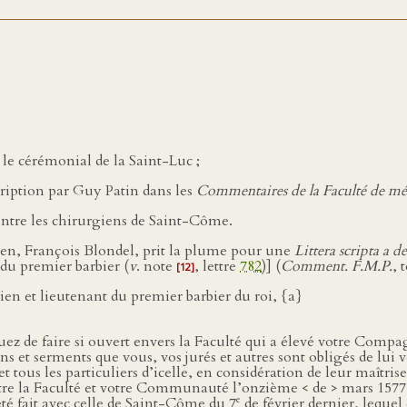
le cérémonial de la Saint-Luc ;
cription par Guy Patin dans les
Commentaires de la Faculté de mé
contre les chirurgiens de Saint-Côme.
oyen, François Blondel, prit la plume pour une
Littera scripta a 
 du premier barbier (
v
. note
, lettre
782
)] (
Comment. F.M.P.
,
[12]
en et lieutenant du premier barbier du roi, {a}
 de faire si ouvert envers la Faculté qui a élevé votre Compagni
 et serments que vous, vos jurés et autres sont obligés de lui v
 et tous les particuliers d’icelle, en considération de leur maîtri
entre la Faculté et votre Communauté l’onzième < de > mars 1577
e
été fait avec celle de Saint-Côme du 7
de février dernier, leque