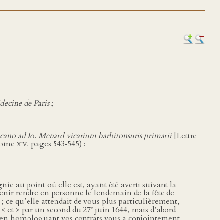
decine de Paris
;
decano ad Io. Menard vicarium barbitonsuris primarii
[Lettre
 tome
xiv
, pages 543‑545) :
e au point où elle est, ayant été averti suivant la
enir rendre en personne le lendemain de la fête de
se ; ce qu’elle attendait de vous plus particulièrement,
e
 < et > par un second du 27
juin 1644, mais d’abord
l en homologuant vos contrats vous a conjointement