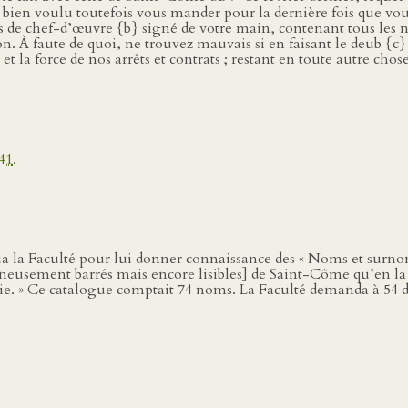
ai bien voulu toutefois vous mander pour la dernière fois que vou
 de chef-d’œuvre {b} signé de votre main, contenant tous les no
on. À faute de quoi, ne trouvez mauvais si en faisant le deub {c
et la force de nos arrêts et contrats ; restant en toute autre cho
41
.
la Faculté pour lui donner connaissance des « Noms et surnoms 
neusement barrés mais encore lisibles] de Saint-Côme qu’en l
 » Ce catalogue comptait 74 noms. La Faculté demanda à 54 d’en