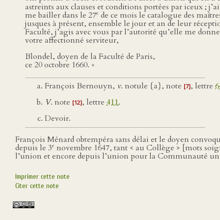
astreints aux clauses et conditions portées par iceux ; j’
e
me bailler dans le 27
de ce mois le catalogue des maîtres
jusques à présent, ensemble le jour et an de leur récepti
Faculté, j’agis avec vous par l’autorité qu’elle me donne 
votre affectionné serviteur,
Blondel, doyen de la Faculté de Paris,
ce 20 octobre 1660. »
François Bernouyn,
v
. notule {a}, note
, lettre
6
[7]
V
. note
, lettre
411
.
[12]
Devoir.
François Ménard obtempéra sans délai et le doyen convoqua 
e
depuis le 3
novembre 1647, tant < au Collège > [mots soig
l’union et encore depuis l’union pour la Communauté unie.
Imprimer cette note
Citer cette note