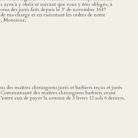
s ayez à y obéir et suivant que vous y êtes obligés, à
e
ms des jurés faits depuis le 3
de novembre 1647
} de ma charge et en exécutant les ordres de notre
se, Monsieur,
des maîtres chirurgiens jurés et barbiers reçus et jurés
a Communauté des maîtres chirurgiens barbiers avant
tre eux de payer la somme de 3 livres 12 sols 6 deniers.