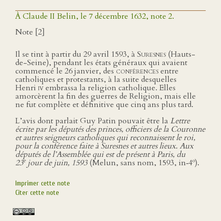
À Claude II Belin, le 7 décembre 1632, note 2.
Note [2]
Il se tint à partir du 29 avril 1593, à
Suresnes
(Hauts-
de-Seine), pendant les états généraux qui avaient
commencé le 26 janvier, des
conférences
entre
catholiques et protestants, à la suite desquelles
Henri
iv
embrassa la religion catholique. Elles
amorcèrent la fin des guerres de Religion, mais elle
ne fut complète et définitive que cinq ans plus tard.
L’avis dont parlait Guy Patin pouvait être la
Lettre
écrite par les députés des princes, officiers de la Couronne
et autres seigneurs catholiques qui reconnaissent le roi,
pour la conférence faite à Suresnes et autres lieux. Aux
députés de l’Assemblée qui est de présent à Paris, du
e
o
23
jour de juin, 1593
(Melun, sans nom, 1593, in‑4
).
Imprimer cette note
Citer cette note