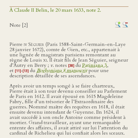
À Claude II Belin, le 20 mars 1633, note 2.
Note [2]
Pierre
iv Séguier
(Paris 1588-Saint-Germain-en-Laye
28 janvier 1672), comte de Gien, etc., appartenait à
une lignée de magistrats parisiens remontant au
règne de Louis
xi
. Il était fils de Jean Séguier, seigneur
d’Autry en Berry ;
v
. notes
du
Patiniana 3
,
[38]
et
‑
du
Borboniana 8 manuscrit
pour une
[11]
[13]
description détaillée de ses ascendances.
Après avoir un temps songé à se faire chartreux,
Pierre était à son tour devenu conseiller au Parlement
de Paris en 1612. Il avait épousé en 1615 Magdeleine
Fabry, fille d’un trésorier de l’Extraordinaire des
guerres. Nommé maître des requêtes en 1618, il était
ensuite devenu intendant de Guyenne. En 1624, il
avait succédé à son oncle Antoine comme président à
mortier. Grand travailleur, ayant une remarquable
entente des affaires, il avait attiré sur lui l’attention du
cardinal de Richelieu qui lui confiait alors les sceaux.