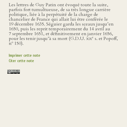
Les lettres de Guy Patin ont évoqué toute la suite,
parfois fort tumultueuse, de sa très longue carrière
politique, liée à la perpétuité de la charge de
chancelier de France qui allait lui être conférée le
19 décembre 1635. Séguier garda les sceaux jusqu’en
1650, puis les reprit temporairement du 14 avril au
7 septembre 1651, et définitivement en janvier 1656,
e
pour les tenir jusqu’à sa mort (
G.D.U. xix
s. et Popoff,
o
n
150).
Imprimer cette note
Citer cette note