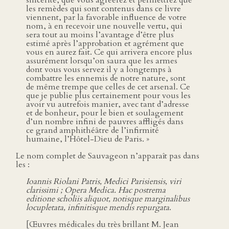
sincérité, que vous agréerez et permettrez que
les remèdes qui sont contenus dans ce livre
viennent, par la favorable influence de votre
nom, à en recevoir une nouvelle vertu, qui
sera tout au moins l’avantage d’être plus
estimé après l’approbation et agrément que
vous en aurez fait. Ce qui arrivera encore plus
assurément lorsqu’on saura que les armes
dont vous vous servez il y a longtemps à
combattre les ennemis de notre nature, sont
de même trempe que celles de cet arsenal. Ce
que je publie plus certainement pour vous les
avoir vu autrefois manier, avec tant d’adresse
et de bonheur, pour le bien et soulagement
d’un nombre infini de pauvres affligés dans
ce grand amphithéâtre de l’infirmité
humaine, l’Hôtel-Dieu de Paris. »
Le nom complet de Sauvageon n’apparaît pas dans
les :
Ioannis Riolani Patris, Medici Parisiensis, viri
clarissimi ; Opera Medica. Hac postrema
editione scholiis aliquot, notisque marginalibus
locupletata, infinitisque mendis repurgata
.
[Œuvres médicales du très brillant M. Jean