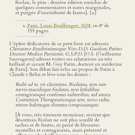
Riolan, le père : denière édition enrichie de
quelques commentaires et notes marginales,
et purgée d’uneinfinité de fautes]. {a}
o
Paris, Louis Boullenger, 1638
, in‑8
de
155 pages.
L’épître dédicatoire de ce petit livre est adressée
Clarissimo Eruditissimoque Viro D.D. Guidoni Patino
Doctori Medico Parisiensi. G.S.P.D.
[G.S. (Guillaume
Sauvageon) adresse toutes ses salutations au très
brillant et savant M. Guy Patin, docteur en médecine
de Paris]. Son début fait écho au propos de Patin à
Claude
ii
Belin et lève tous les doutes :
Redit ad te, vir clarissime, Riolanus, non iam
nævis maculisque fœdatus, non lethalibus
contagiosisque confossus vulneribus, sed amica
Cosmetices Therapeuticesque arte, novo cultu,
nitore habituque donatus conspicuusque
.
[À vous, très éminent monsieur, revient que
désormais Riolan ne soit plus souillé de
taches et de fautes, ni percé de blessures
mortelles et contagieuses, mais présenté et