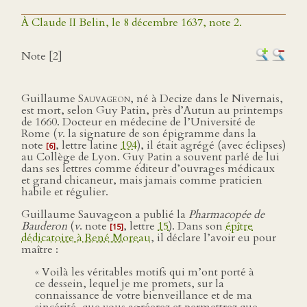
À Claude II Belin, le 8 décembre 1637, note 2.
Note [2]
Guillaume
Sauvageon
, né à Decize dans le Nivernais,
est mort, selon Guy Patin, près d’Autun au printemps
de 1660. Docteur en médecine de l’Université de
Rome (
v
. la signature de son épigramme dans la
note
, lettre latine
194
), il était agrégé (avec éclipses)
[6]
au Collège de Lyon. Guy Patin a souvent parlé de lui
dans ses lettres comme éditeur d’ouvrages médicaux
et grand chicaneur, mais jamais comme praticien
habile et régulier.
Guillaume Sauvageon a publié la
Pharmacopée de
Bauderon
(
v
. note
, lettre
15
). Dans son
épître
[15]
dédicatoire à René Moreau
, il déclare l’avoir eu pour
maître :
« Voilà les véritables motifs qui m’ont porté à
ce dessein, lequel je me promets, sur la
connaissance de votre bienveillance et de ma