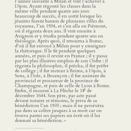
l’année suivante à Milan et vint l’achever à
Dijon. Ayant régenté les classes dans la
même ville pendant quatre ans avec
beaucoup de succès, il en sortit lorsque les
jésuites furent bannis de plusieurs villes du
royaume, l’an 1594, et s’en alla en Piémont,
où il régenta deux ans. Il vint ensuite à
Avignon et y étudia pendant quatre ans en
théologie. Après quoi, il retourna à Rome,
d’où il fut envoyé à Milan pour y enseigner
la rhétorique. Il le fit pendant quelques
années, et puis il revint en France ; il y passa
par les plus illustres emplois de son Ordre : il
régenta la philosophie, il prêcha, il fut préfet
de collège ; il fut recteur à Reims, à Dijon, à
Sens, à Dole, à Besançon ; il fut assistant du
provincial et procureur de la province de
Champagne, et puis de celle de Lyon à Rome.
e
Enfin, il mourut à La Flèche le 18
de
décembre 1644. Son père, par acte passé
devant notaire et témoins, le priva de sa
bénédiction l’an 1593 ; mais il ne persévéra
pas dans sa colère jusques à sa mort car on
trouva parmi ses papiers un écrit où il lui
donnait sa bénédiction. »