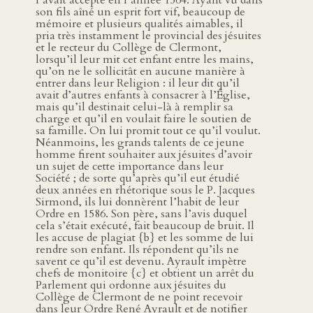
l’avait accepté en l’année 1564. Ayant vu dans
son fils aîné un esprit fort vif, beaucoup de
mémoire et plusieurs qualités aimables, il
pria très instamment le provincial des jésuites
et le recteur du Collège de Clermont,
lorsqu’il leur mit cet enfant entre les mains,
qu’on ne le sollicitât en aucune manière à
entrer dans leur Religion : il leur dit qu’il
avait d’autres enfants à consacrer à l’Église,
mais qu’il destinait celui-là à remplir sa
charge et qu’il en voulait faire le soutien de
sa famille. On lui promit tout ce qu’il voulut.
Néanmoins, les grands talents de ce jeune
homme firent souhaiter aux jésuites d’avoir
un sujet de cette importance dans leur
Société ; de sorte qu’après qu’il eut étudié
deux années en rhétorique sous le P. Jacques
Sirmond, ils lui donnèrent l’habit de leur
Ordre en 1586. Son père, sans l’avis duquel
cela s’était exécuté, fait beaucoup de bruit. Il
les accuse de plagiat {b} et les somme de lui
rendre son enfant. Ils répondent qu’ils ne
savent ce qu’il est devenu. Ayrault impètre
chefs de monitoire {c} et obtient un arrêt du
Parlement qui ordonne aux jésuites du
Collège de Clermont de ne point recevoir
dans leur Ordre René Ayrault et de notifier