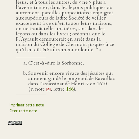
Jésus, et à tous les autres, de < ne > plus à
l’avenir traiter, dans les leçons publiques ou
autrement, pareilles propositions ; enjoignit
aux supérieurs de ladite Société de veiller
exactement à ce qu’en toutes leurs maisons,
on ne traitât telles matières, soit dans les
leçons ou dans les livres ; ordonna que le
P. Ayrault demeurerait en arrêt dans la
maison du Collège de Clermont jusques à ce
qu’il en eût été autrement ordonné. ” »
C’est-à-dire la Sorbonne.
Souvenir encore vivace des jésuites qui
auraient guidé le poignard de Ravaillac
dans l’assassinat de Henri
iv
en 1610
(
v
. note
, lettre
166
).
[4]
Imprimer cette note
Citer cette note