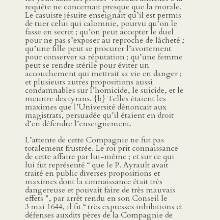
requête ne concernait presque que la morale.
Le casuiste jésuite enseignait qu’il est permis
de tuer celui qui calomnie, pourvu qu’on le
fasse en secret ; qu’on peut accepter le duel
pour ne pas s’exposer au reproche de lâcheté ;
qu’une fille peut se procurer l’avortement
pour conserver sa réputation ; qu’une femme
peut se rendre stérile pour éviter un
accouchement qui mettrait sa vie en danger ;
et plusieurs autres propositions aussi
condamnables sur l’homicide, le suicide, et le
meurtre des tyrans. {b} Telles étaient les
maximes que l’Université dénoncait aux
magistrats, persuadée qu’il étaient en droit
d’en défendre l’enseignement.
L’attente de cette Compagnie ne fut pas
totalement frustrée. Le roi prit connaissance
de cette affaire par lui-même ; et sur ce qui
lui fut représenté “ que le P. Ayrault avait
traité en public diverses propositions et
maximes dont la connaissance était très
dangereuse et pouvait faire de très mauvais
effets ”, par arrêt rendu en son Conseil le
3 mai 1644, il fit “ très expresses inhibitions et
défenses auxdits pères de la Compagnie de