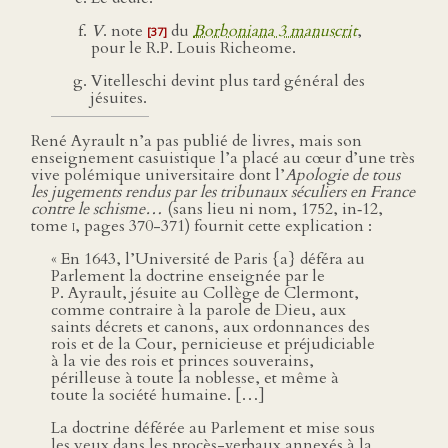
V
. note
du
Borboniana 3 manuscrit
,
[37]
pour le R.P. Louis Richeome.
Vitelleschi devint plus tard général des
jésuites.
René Ayrault n’a pas publié de livres, mais son
enseignement casuistique l’a placé au cœur d’une très
vive polémique universitaire dont l’
Apologie de tous
les jugements rendus par les tribunaux séculiers en France
contre le schisme…
(sans lieu ni nom, 1752, in‑12,
tome
i
, pages 370-371) fournit cette explication :
« En 1643, l’Université de Paris {a} déféra au
Parlement la doctrine enseignée par le
P. Ayrault, jésuite au Collège de Clermont,
comme contraire à la parole de Dieu, aux
saints décrets et canons, aux ordonnances des
rois et de la Cour, pernicieuse et préjudiciable
à la vie des rois et princes souverains,
périlleuse à toute la noblesse, et même à
toute la société humaine. […]
La doctrine déférée au Parlement et mise sous
les yeux dans les procès-verbaux annexés à la