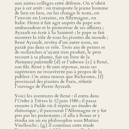
aux autres collèges cette défense. On n’obéit
pas à cet arrêt : on transporte le jeune homme
de lieu en lieu, on lui change le nom, on
l’envoie en Lorraine, en Allemagne, en
Italie. Henri
iii
fait agir auprès du pape son
ambassadeur et le protecteur de ses affaires ;
Ayrault en écrit à Sa Sainteté ; le pape se fait
montrer le rôle de tous les jésuites du monde ;
René Ayrault, revêtu d’un autre nom, ne
paraît pas dans ce rôle. Trois ans de peines et
de recherches n’ayant rien produit, le père
recourt à sa plume, fait un livre de la
Puissance paternelle
{d} et l’adresse {e} à René,
son fils. René y fit une réponse, mais ses
supérieurs ne trouvèrent pas à propos de la
publier. On aima mieux que Richeome, {f}
provincial des jésuites de Paris, réfutât
l’ouvrage de Pierre Ayrault.
Voici les aventures de René : il entra dans
l’Ordre à Trèves le 12 juin 1586 ; il passa
ensuite à Fulde où il répéta ses études de
rhétorique ; il parcourut l’Allemagne et y fut
pris par les protestants ; il alla à Rome et y
étudia un an en philosophie sous Mutius
Vitelleschi ; {g} il continua cette étude