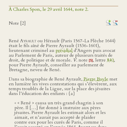
À Charles Spon, le 29 avril 1644, note 2.
Note [2]
René
Ayrault
ou Hérault (Paris 1567-La Flèche 1644)
était le fils aîné de Pierre Ayrault (1536-1601),
lieutenant criminel au
présidial
d’Angers puis avocat
au Parlement de Paris, auteur de plusieurs traités de
droit, de politique et de morale.
V
. note
, lettre
840
,
[5]
pour Pierre Ayrault, conseiller au parlement de
Bretagne, neveu de René.
Dans sa biographie de René Ayrault,
Pierre Bayle
met
en lumière les vives contestations qui s’élevèrent, aux
temps troublés de la Ligue, sur la place des jésuites
dans l’éducation des enfants : {a}
« < René > causa un très grand chagrin à son
père. Il […] fut donné à instruire aux pères
jésuites. Pierre Ayrault les estimait alors et les
aimait, et n’aurait pas accepté de plaider
contre eux pour les curés de Paris, comme il