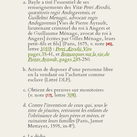
Bayle a tiré l’essentiel de ses
renseignements des
Vitæ Petri Ærodii,
quæsitoris regii Andegavensis, et
Guillelmi Menagii, advocati regis
Andegavensis
[Vies de Pierre Ayrault,
lieutenant criminel du roi à Angers et
de Guillaume Ménage, avocat du roi à
Angers] écrites par Gilles Ménage, leurs
petit-fils et fils] (Paris, 1675,
v
. note
,
[45]
lettre
1019
) :
Petri Ærodii Vita
pages 35
‑41, et
Remarques sur la vie de
Pierre Ayrault
, pages 245
‑250.
Action de disposer d’une personne libre
en la vendant ou l’achetant comme
esclave (Littré DLF).
Obtient des preuves sur monitoires
(
v
. note
, lettre
398
).
[17]
Contre l’invention de ceux qui, sous le
titre de jésuites, retiraient les enfants de
l’obéissance de leurs pères et mères, et
ruinaient leurs familles
(Paris, Jamet
o
Mettayer, 1595, in‑8
).
Le dédie.