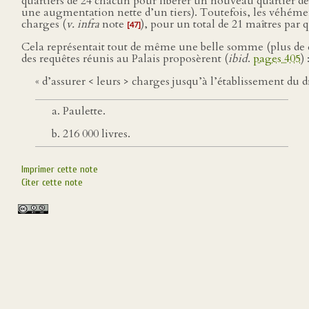
quartiers de 24 chacun pour libérer un nouveau quartier de j
une augmentation nette d’un tiers). Toutefois, les véhéme
charges (
v. infra
note
), pour un total de 21 maîtres par q
[47]
Cela représentait tout de même une belle somme (plus de deu
des requêtes réunis au Palais proposèrent (
ibid
.
pages 405
) 
« d’assurer < leurs > charges jusqu’à l’établissement du 
Paulette.
216 000 livres.
Imprimer cette note
Citer cette note