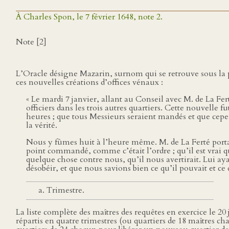
À Charles Spon, le 7 février 1648, note 2.
Note [2]
L’Oracle désigne Mazarin, surnom qui se retrouve sous la 
ces nouvelles créations d’offices vénaux :
« Le mardi 7 janvier, allant au Conseil avec M. de La Ferté
officiers dans les trois autres quartiers. Cette nouvell
heures ; que tous Messieurs seraient mandés et que cepen
la vérité.
Nous y fûmes huit à l’heure même. M. de La Ferté porta la
point commandé, comme c’était l’ordre ; qu’il est vrai que 
quelque chose contre nous, qu’il nous avertirait. Lui aya
désobéir, et que nous savions bien ce qu’il pouvait et ce q
Trimestre.
La liste complète des maîtres des requêtes en exercice le 2
répartis en quatre trimestres (ou quartiers de 18 maîtres cha