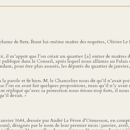
plume de Retz. Étant lui-même maître des requêtes, Olivier Le
, il m’apprit que l’on créait un quartier {a} entier de maîtres de
e fut publique dans le Conseil, après lequel nous allâmes au Pal
dant, pour être plus assurés, les députés du quartier de janvier
 parole et fit bien. M. le Chancelier nous dit qu’il n’avait poin
l’on en avait fait quelques propositions, mais qu’il n’y avait rien
nt répliqué qu’avec sa protection nous étions trop forts, il nous 
u’il devait. »
0 janvier 1644, dressée par André Le Fèvre d’Ormesson, en compt
cun), désignés par le nom de leur premier mois : janvier, avril, ju