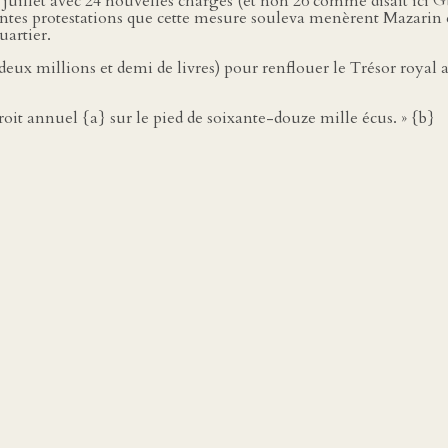
uillet avec 24 nouvelles charges (et non 26 comme disait ici Guy
ntes protestations que cette mesure souleva menèrent Mazarin et
uartier.
x millions et demi de livres) pour renflouer le Trésor royal assé
:
droit annuel {a} sur le pied de soixante-douze mille écus. » {b}