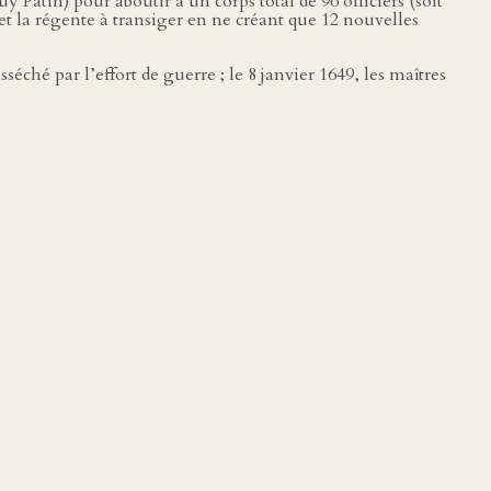
 Patin) pour aboutir à un corps total de 96 officiers (soit
 la régente à transiger en ne créant que 12 nouvelles
ché par l’effort de guerre ; le 8 janvier 1649, les maîtres