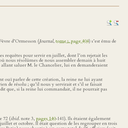
 Fèvre d’Ormesson (
Journal
,
tome
i
, page 404
) s’est ému de
s requêtes pour servir en juillet, dont l’on rejetait les
ais où nous résolûmes de nous assembler demain à huit
, allant saluer M. le Chancelier, lui en demanderaient
t ouï parler de cette création, la reine ne lui ayant
 de résolu ; qu’il nous y servirait et s’il se faisait
dit que, si la reine lui commandait, il ne pourrait pas
e 72 (
ibid
. note 3,
pages 140
‑141). Ils étaient également
illet et octobre. Il était question de les regrouper en trois