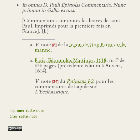
In omnes D. Pauli Epistolas Commentaria. Nunc
primum in Gallia excusa
.
[Commentaires sur toutes les lettres de saint
Paul. Imprimés pour la première fois en
France]. {b}
V
. note
de la
leçon de Guy Patin sur la
[8]
manne
.
o
Paris, Edmundus Martinus, 1618
, in‑f
de
636 pages (précédente édition à Anvers,
1614).
V
. note
du
Patiniana I‑2
, pour les
[24]
commentaires de Lapide sur
L’Ecclésiastique
.
Imprimer cette note
Citer cette note