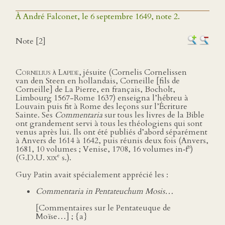
À André Falconet, le 6 septembre 1649, note 2.
Note [2]
Cornelius à Lapide
, jésuite (Cornelis Cornelissen
van den Steen en hollandais, Corneille [fils de
Corneille] de La Pierre, en français, Bocholt,
Limbourg 1567-Rome 1637) enseigna l’hébreu à
Louvain puis fit à Rome des leçons sur l’Écriture
Sainte. Ses
Commentaria
sur tous les livres de la Bible
ont grandement servi à tous les théologiens qui sont
venus après lui. Ils ont été publiés d’abord séparément
à Anvers de 1614 à 1642, puis réunis deux fois (Anvers,
o
1681, 10 volumes ; Venise, 1708, 16 volumes in‑f
)
e
(G.D.U.
xix
s.).
Guy Patin avait spécialement apprécié les :
Commentaria in Pentateuchum Mosis…
[Commentaires sur le Pentateuque de
Moïse…] ; {a}