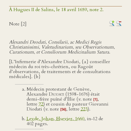
À Hugues II de Salins, le 18 avril 1659, note 2.
Note [2]
Alexandri Deodati, Consilarii, ac Medici Regis
Christianissimi, Valetudinarium, seu Observationum,
Curationum, et Consiliorum Medicinalium Satura
.
[L’Infirmerie d’Alexandre Diodati, {a} conseiller
médecin du roi très-chrétien, ou Ragoût
d’observations, de traitements et de consultations
médicales]. {b}
Médecin protestant de Genève,
Alexandre
Diodati
(1598-1676) était
demi-frère puîné d’Élie (
v
. note
,
[1]
lettre
72
) et cousin du pasteur Giovanni
Diodati (
v
. note
, lettre
223
).
[56]
Leyde, Johan. Elsevier, 1660
, in‑12 de
402 pages.