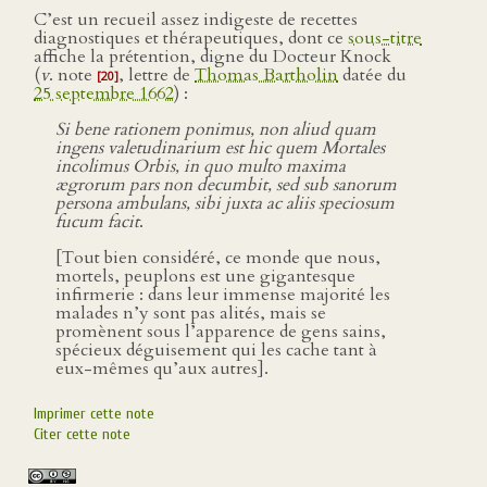
C’est un recueil assez indigeste de recettes
diagnostiques et thérapeutiques, dont ce
sous-titre
affiche la prétention, digne du Docteur Knock
(
v
. note
, lettre de
Thomas Bartholin
datée du
[20]
25 septembre 1662
) :
Si bene rationem ponimus, non aliud quam
ingens valetudinarium est hic quem Mortales
incolimus Orbis, in quo multo maxima
ægrorum pars non decumbit, sed sub sanorum
persona ambulans, sibi juxta ac aliis speciosum
fucum facit
.
[Tout bien considéré, ce monde que nous,
mortels, peuplons est une gigantesque
infirmerie : dans leur immense majorité les
malades n’y sont pas alités, mais se
promènent sous l’apparence de gens sains,
spécieux déguisement qui les cache tant à
eux-mêmes qu’aux autres].
Imprimer cette note
Citer cette note