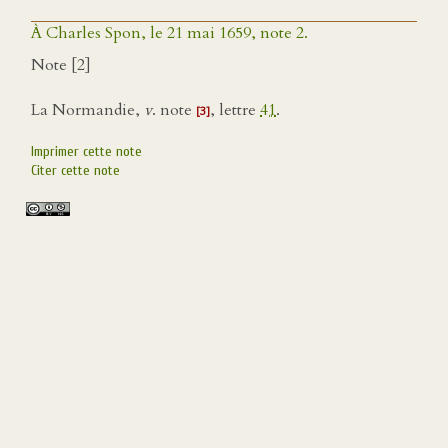
À Charles Spon, le 21 mai 1659, note 2.
Note [2]
La Normandie,
v
. note
, lettre
41
.
[3]
Imprimer cette note
Citer cette note