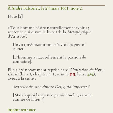
À André Falconet, le 29 mars 1661, note 2.
Note [2]
« Tout homme désire naturellement savoir » ;
sentence qui ouvre le livre
i
de la
Métaphysique
d’Aristote :
Παντες ανθρωποι του ειδεναι ορεγονται
φυσει.
[L’homme a naturellement la passion de
connaître].
Elle a été notamment reprise dans l’
Imitation de Jésus-
Christ
(livre
i
, chapitre
ii
, 1,
v
. note
, lettre
242
),
[35]
avec, à la suite :
Sed scientia, sine timore Dei, quid impetrat ?
[Mais à quoi la science parvient-elle, sans la
crainte de Dieu ?]
Imprimer cette note