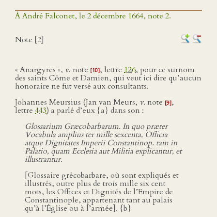
À André Falconet, le 2 décembre 1664, note 2.
Note [2]
« Anargyres »,
v
. note
, lettre
126
, pour ce surnom
[10]
des saints Côme et Damien, qui veut ici dire qu’aucun
honoraire ne fut versé aux consultants.
Johannes Meursius (Jan van Meurs,
v
. note
,
[9]
lettre
443
) a parlé d’eux {a} dans son :
Glossarium Græcobarbarum. In quo præter
Vocabula amplius ter mille sexcenta, Officia
atque Dignitates Imperii Constantinop. tam in
Palatio, quam Ecclesia aut Militia explicantur, et
illustrantur
.
[Glossaire grécobarbare, où sont expliqués et
illustrés, outre plus de trois mille six cent
mots, les Offices et Dignités de l’Empire de
Constantinople, appartenant tant au palais
qu’à l’Église ou à l’armée]. {b}