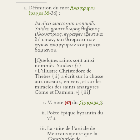
Définition du mot
Αναργυροι
(pages 35
‑36) :
Ita dicti sanctorum nonnulli.
Suidas.
χριστοδωρος θηβαιος
ιλλουστριος. εγραψεν ιξευτικα
δι’ επων, και θαυματα των
αγιων αναργυρων κοσμα και
δαμιανου.
[Quelques saints sont ainsi
nommés. Suidas : {i}
« L’illustre Christodore de
Thèbes {ii} a écrit sur la chasse
aux oiseaux, en vers, et sur les
miracles des saints anargyres
Côme et Damien. »] {iii}
V
. note
du
Grotiana 2
.
[47]
Poète épique byzantin du
e
vi
s.
La suite de l’article de
Meursius ajoute que la
Constitution
de