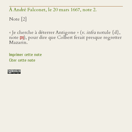
À André Falconet, le 20 mars 1667, note 2.
Note [2]
« Je cherche à déterrer Antigone » (
v. infra
notule {d},
note
), pour dire que Colbert ferait presque regretter
[3]
Mazarin.
Imprimer cette note
Citer cette note