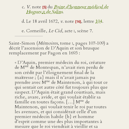
V
. note
du
Point d’honneur médical de
[5]
Hugues
ii
de Salins
.
Le 18 avril 1672,
v
. note
, lettre
104
.
[16]
Corneille,
Le Cid
, acte
i
, scène 7.
Saint-Simon (
Mémoires
, tome
i
, pages 107‑109) a
décrit l’ascension de D’Aquin et son brusque
remplacement par Fagon en 1693 :
« D’Aquin, premier médecin du roi, créature
me
de M
de Montespan, n’avait rien perdu de
son crédit par l’éloignement final de la
maîtresse ; {a} mais il n’avait jamais pu
me
prendre avec M
de Maintenon, à qui tout ce
qui sentait cet autre côté fut toujours plus que
suspect. D’Aquin était grand courtisan, mais
riche, avare, avide, et qui voulait établir sa
me
famille en toutes façons. […] M
de
Maintenon, qui voulait tenir le roi par toutes
les avenues, et qui considérait celle d’un
premier médecin habile {b} et homme
d’esprit comme une des plus importantes à
mesure que le roi viendrait à vieillir et sa