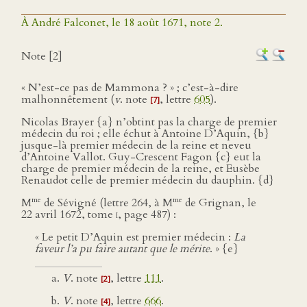
À André Falconet, le 18 août 1671, note 2.
Note [2]
« N’est-ce pas de Mammona ? » ; c’est-à-dire
malhonnêtement (
v
. note
, lettre
605
).
[7]
Nicolas Brayer {a} n’obtint pas la charge de premier
médecin du roi ; elle échut à Antoine D’Aquin, {b}
jusque-là premier médecin de la reine et neveu
d’Antoine Vallot. Guy-Crescent Fagon {c} eut la
charge de premier médecin de la reine, et Eusèbe
Renaudot celle de premier médecin du dauphin. {d}
me
me
M
de Sévigné (lettre 264, à M
de Grignan, le
22 avril 1672, tome
i
, page 487) :
« Le petit D’Aquin est premier médecin :
La
faveur l’a pu faire autant que le mérite
. » {e}
V
. note
, lettre
111
.
[2]
V
. note
, lettre
666
.
[4]