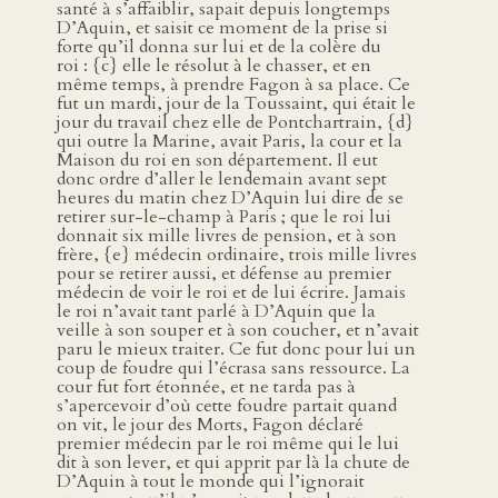
santé à s’affaiblir, sapait depuis longtemps
D’Aquin, et saisit ce moment de la prise si
forte qu’il donna sur lui et de la colère du
roi : {c} elle le résolut à le chasser, et en
même temps, à prendre Fagon à sa place. Ce
fut un mardi, jour de la Toussaint, qui était le
jour du travail chez elle de Pontchartrain, {d}
qui outre la Marine, avait Paris, la cour et la
Maison du roi en son département. Il eut
donc ordre d’aller le lendemain avant sept
heures du matin chez D’Aquin lui dire de se
retirer sur-le-champ à Paris ; que le roi lui
donnait six mille livres de pension, et à son
frère, {e} médecin ordinaire, trois mille livres
pour se retirer aussi, et défense au premier
médecin de voir le roi et de lui écrire. Jamais
le roi n’avait tant parlé à D’Aquin que la
veille à son souper et à son coucher, et n’avait
paru le mieux traiter. Ce fut donc pour lui un
coup de foudre qui l’écrasa sans ressource. La
cour fut fort étonnée, et ne tarda pas à
s’apercevoir d’où cette foudre partait quand
on vit, le jour des Morts, Fagon déclaré
premier médecin par le roi même qui le lui
dit à son lever, et qui apprit par là la chute de
D’Aquin à tout le monde qui l’ignorait