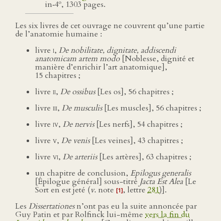
o
in‑4
, 1303 pages.
Les six livres de cet ouvrage ne couvrent qu’une partie
de l’anatomie humaine :
livre
i
,
De nobilitate, dignitate, addiscendi
anatomicam artem modo
[Noblesse, dignité et
manière d’enrichir l’art anatomique],
15 chapitres ;
livre
ii
,
De ossibus
[Les os], 56 chapitres ;
livre
iii
,
De musculis
[Les muscles], 56 chapitres ;
livre
iv
,
De nervis
[Les nerfs], 54 chapitres ;
livre
v
,
De venis
[Les veines], 43 chapitres ;
livre
vi
,
De arteriis
[Les artères], 63 chapitres ;
un chapitre de conclusion,
Epilogus generalis
[Épilogue général] sous-titré
Jacta Est Alea
[Le
Sort en est jeté (
v
. note
, lettre
281
)].
[1]
Les
Dissertationes
n’ont pas eu la suite annoncée par
Guy Patin et par Rolfinck lui-même
vers la fin du