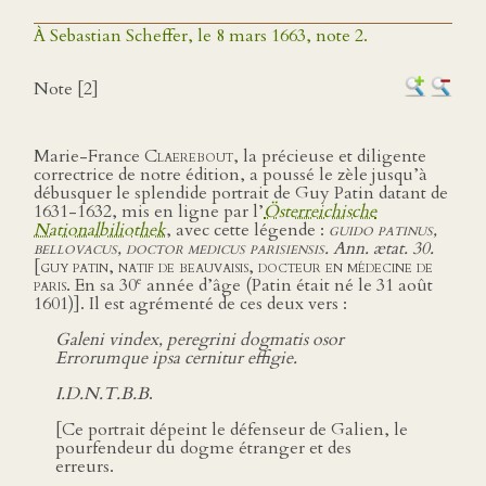
À Sebastian Scheffer, le 8 mars 1663, note 2.
Note [2]
Marie-France
Claerebout
, la précieuse et diligente
correctrice de notre édition, a poussé le zèle jusqu’à
débusquer le splendide portrait de Guy Patin datant de
1631-1632, mis en ligne par l’
Österreichische
Nationalbiliothek
, avec cette légende :
guido patinus,
bellovacus, doctor medicus parisiensis
. Ann. ætat. 30.
[
guy patin, natif de beauvaisis, docteur en médecine de
e
paris
. En sa 30
année d’âge (Patin était né le 31 août
1601)]. Il est agrémenté de ces deux vers :
Galeni vindex, peregrini dogmatis osor
Errorumque ipsa cernitur effigie.
I.D.N.T.B.B
.
[Ce portrait dépeint le défenseur de Galien, le
pourfendeur du dogme étranger et des
erreurs.