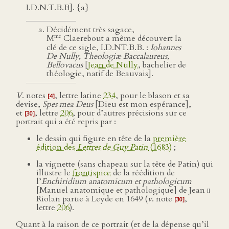
I.D.N.T.B.B]. {a}
Décidément très sagace,
me
M
Claerebout a même découvert la
clé de ce sigle, I.D.NT.B.B. :
Iohannes
De Nully, Theologiæ Baccalaureus,
Bellovacus
[
Jean de Nully
, bachelier de
théologie, natif de Beauvais].
V
. notes
, lettre latine
234
, pour le blason et sa
[4]
devise,
Spes mea Deus
[Dieu est mon espérance],
et
, lettre
206
, pour d’autres précisions sur ce
[30]
portrait qui a été repris par :
le dessin qui figure en tête de la
première
édition des
Lettres de Guy Patin
(1683)
;
la vignette (sans chapeau sur la tête de Patin) qui
illustre le
frontispice
de la réédition de
l’
Enchiridium anatomicum et pathologicum
[Manuel anatomique et pathologique] de Jean
ii
Riolan parue à Leyde en 1649 (
v
. note
,
[30]
lettre
206
).
Quant à la raison de ce portrait (et de la dépense qu’il