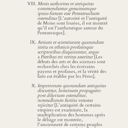
Mosis authoritas et antiquitas
commendantur genuinumque
ipsius fœtum esse Pentateuchum
ostenditur
[L’autorité et l’antiquité
de Moïse sont louées, il est montré
qu’il est l’authentique auteur du
Pentateuque].
Artium et scientiarum quarundam
initia ex ethnicis profanisque
scriptoribus disquiruntur, atque
a Patribus rei veritas asseritur
[Les
débuts des arts et des sciences sont
recherchés ches les écrivains
payens et profanes, et la vérité des
faits est établie par les Pères].
Imperiorum quorundam antiquitas
discutitur, hominum propagatio
post diluvium ostenditur,
nonnullorum fictitia vetustas
rejicitur
[L’antiquité de certains
empires est examinée, la
multiplication des hommes après
le déluge est montrée,
l’ancienneté de certains peuples