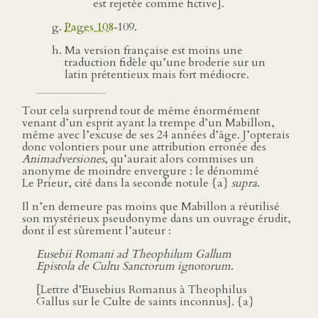
est rejetée comme fictive].
Pages 108
‑109.
Ma version française est moins une
traduction fidèle qu’une broderie sur un
latin prétentieux mais fort médiocre.
Tout cela surprend tout de même énormément
venant d’un esprit ayant la trempe d’un Mabillon,
même avec l’excuse de ses 24 années d’âge. J’opterais
donc volontiers pour une attribution erronée des
Animadversiones
, qu’aurait alors commises un
anonyme de moindre envergure : le dénommé
Le Prieur, cité dans la seconde notule {a}
supra
.
Il n’en demeure pas moins que Mabillon a réutilisé
son mystérieux pseudonyme dans un ouvrage érudit,
dont il est sûrement l’auteur :
Eusebii Romani ad Theophilum Gallum
Epistola de Cultu Sanctorum ignotorum
.
[Lettre d’Eusebius Romanus à Theophilus
Gallus sur le Culte de saints inconnus]. {a}