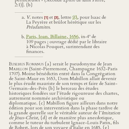
pernicieuses » (
Seconde Épître de saint Pierre
,
2:1)]. {b}
V
. notes
et
, lettre
93
, pour Isaac de
[1]
[3]
La Peyrère et brûlot hérétique sur les
Préadamites
.
o
Paris, Ioan. Billaine, 1656
, in‑4
de
109 pages ; ouvrage dédié par le libraire
à Nicolas Fouquet, surintendant des
finances.
Eusebius Romanus
{a} serait le pseudonyme de Jean
Mabillon
(Saint-Pierremont, Champagne 1632-Paris
1707). Moine bénédictin entré dans la Congrégation
de Saint-Maur en 1653, Dom Mabillon allait devenir
le plus érudit mauriste de son temps et faire de Saint-
Germain-des-Près {b} le berceau des études
historiques fondées sur l’étude rigoureuse des chartes,
autrement nommée archivistique ou
diplomatique. {c} Mabillon figure ailleurs dans notre
édition pour son intervention dans la phase tardive de
la grande querelle sur le véritable auteur de l’
Imitation
de Jésus-Christ
, {d} et de manière plus anecdotique,
comme le tuteur du turbulent Ignace-Louis Patin, fils
de Robert, lors de son voyage d’Italie en 1685. {e}