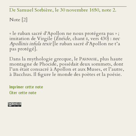
De Samuel Sorbière, le 30 novembre 1650, note 2.
Note [2]
« le ruban sacré d’Apollon ne nous protégera pas » ;
imitation de Virgile (
Énéide
, chant
ii
, vers 430) :
nec
Apollinis infula texit
[le ruban sacré d’Apollon ne t’a
pas protégé].
Dans la mythologie grecque, le
Parnasse
, plus haute
montagne de Phocide, possédait deux sommets, dont
l’un était consacré à Apollon et aux Muses, et l’autre,
à Bacchus. Il figure le monde des poètes et la poésie.
Imprimer cette note
Citer cette note