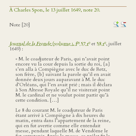
À Charles Spon, le 13 juillet 1649, note 20.
Note [20]
os
o
o
Journal de la Fronde
(volume
i
, f
57 r
et
58 r
, juillet
1649) :
« M. le coadjuteur de Paris, qui n’avait point
encore vu la cour depuis la sortie du roi, {a}
s’en alla à Compiègne avec le duc de Retz,
son frère, {b} suivant la parole qu’il en avait
donnée deux jours auparavant à M. le duc
d’Orléans, qui l’en avait prié ; mais il déclara
à Son Altesse Royale qu’il ne visiterait point
M. le cardinal et ne voulut point partir qu’à
cette condition. […]
Le 8 du courant M. le coadjuteur de Paris
étant arrivé à Compiègne à dix heures du
matin, entra dans l’appartement de la reine,
qui en fut avertie comme elle entendait
messe, pendant laquelle M. de Vendôme le