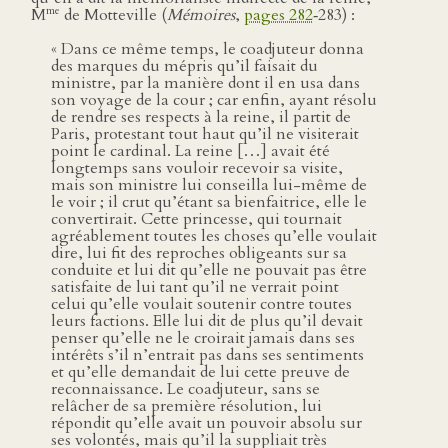
me
M
de Motteville (
Mémoires
,
pages 282
‑283) :
« Dans ce même temps, le coadjuteur donna
des marques du mépris qu’il faisait du
ministre, par la manière dont il en usa dans
son voyage de la cour ; car enfin, ayant résolu
de rendre ses respects à la reine, il partit de
Paris, protestant tout haut qu’il ne visiterait
point le cardinal. La reine […] avait été
longtemps sans vouloir recevoir sa visite,
mais son ministre lui conseilla lui-même de
le voir ; il crut qu’étant sa bienfaitrice, elle le
convertirait. Cette princesse, qui tournait
agréablement toutes les choses qu’elle voulait
dire, lui fit des reproches obligeants sur sa
conduite et lui dit qu’elle ne pouvait pas être
satisfaite de lui tant qu’il ne verrait point
celui qu’elle voulait soutenir contre toutes
leurs factions. Elle lui dit de plus qu’il devait
penser qu’elle ne le croirait jamais dans ses
intérêts s’il n’entrait pas dans ses sentiments
et qu’elle demandait de lui cette preuve de
reconnaissance. Le coadjuteur, sans se
relâcher de sa première résolution, lui
répondit qu’elle avait un pouvoir absolu sur
ses volontés, mais qu’il la suppliait très