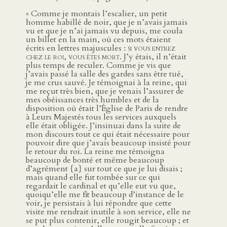
« Comme je montais l’escalier, un petit
homme habillé de noir, que je n’avais jamais
vu et que je n’ai jamais vu depuis, me coula
un billet en la main, où ces mots étaient
écrits en lettres majuscules :
si vous entrez
chez le roi, vous êtes mort
. J’y étais, il n’était
plus temps de reculer. Comme je vis que
j’avais passé la salle des gardes sans être tué,
je me crus sauvé. Je témoignai à la reine, qui
me reçut très bien, que je venais l’assurer de
mes obéissances très humbles et de la
disposition où était l’Église de Paris de rendre
à Leurs Majestés tous les services auxquels
elle était obligée. J’insinuai dans la suite de
mon discours tout ce qui était nécessaire pour
pouvoir dire que j’avais beaucoup insisté pour
le retour du roi. La reine me témoigna
beaucoup de bonté et même beaucoup
d’agrément {a} sur tout ce que je lui disais ;
mais quand elle fut tombée sur ce qui
regardait le cardinal et qu’elle eut vu que,
quoiqu’elle me fît beaucoup d’instance de le
voir, je persistais à lui répondre que cette
visite me rendrait inutile à son service, elle ne
se put plus contenir, elle rougit beaucoup ; et