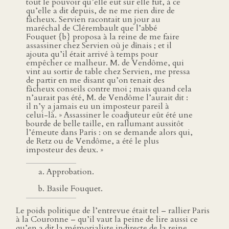
tout le pouvoir qu’elle eut sur elle fut, à ce
qu’elle a dit depuis, de ne me rien dire de
fâcheux. Servien racontait un jour au
maréchal de Clérembault que l’abbé
Fouquet {b} proposa à la reine de me faire
assassiner chez Servien où je dînais ; et il
ajouta qu’il était arrivé à temps pour
empêcher ce malheur. M. de Vendôme, qui
vint au sortir de table chez Servien, me pressa
de partir en me disant qu’on tenait des
fâcheux conseils contre moi ; mais quand cela
n’aurait pas été, M. de Vendôme l’aurait dit :
il n’y a jamais eu un imposteur pareil à
celui-là. » Assassiner le coadjuteur eût été une
bourde de belle taille, en rallumant aussitôt
l’émeute dans Paris : on se demande alors qui,
de Retz ou de Vendôme, a été le plus
imposteur des deux. »
Approbation.
Basile Fouquet.
Le poids politique de l’entrevue était tel – rallier Paris
à la Couronne – qu’il vaut la peine de lire aussi ce
qu’en a dit la mémorialiste indirecte de la reine,