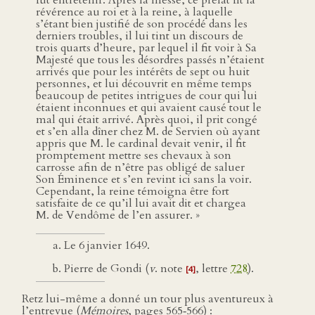
fut entretenir. Après la messe, ce prélat fit la
révérence au roi et à la reine, à laquelle
s’étant bien justifié de son procédé dans les
derniers troubles, il lui tint un discours de
trois quarts d’heure, par lequel il fit voir à Sa
Majesté que tous les désordres passés n’étaient
arrivés que pour les intérêts de sept ou huit
personnes, et lui découvrit en même temps
beaucoup de petites intrigues de cour qui lui
étaient inconnues et qui avaient causé tout le
mal qui était arrivé. Après quoi, il prit congé
et s’en alla dîner chez M. de Servien où ayant
appris que M. le cardinal devait venir, il fit
promptement mettre ses chevaux à son
carrosse afin de n’être pas obligé de saluer
Son Éminence et s’en revint ici sans la voir.
Cependant, la reine témoigna être fort
satisfaite de ce qu’il lui avait dit et chargea
M. de Vendôme de l’en assurer. »
Le 6 janvier 1649.
Pierre de Gondi (
v
. note
, lettre
728
).
[4]
Retz lui-même a donné un tour plus aventureux à
l’entrevue (
Mémoires
, pages 565‑566) :