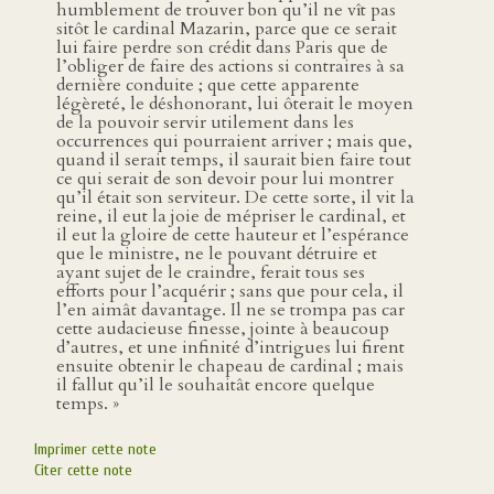
humblement de trouver bon qu’il ne vît pas
sitôt le cardinal Mazarin, parce que ce serait
lui faire perdre son crédit dans Paris que de
l’obliger de faire des actions si contraires à sa
dernière conduite ; que cette apparente
légèreté, le déshonorant, lui ôterait le moyen
de la pouvoir servir utilement dans les
occurrences qui pourraient arriver ; mais que,
quand il serait temps, il saurait bien faire tout
ce qui serait de son devoir pour lui montrer
qu’il était son serviteur. De cette sorte, il vit la
reine, il eut la joie de mépriser le cardinal, et
il eut la gloire de cette hauteur et l’espérance
que le ministre, ne le pouvant détruire et
ayant sujet de le craindre, ferait tous ses
efforts pour l’acquérir ; sans que pour cela, il
l’en aimât davantage. Il ne se trompa pas car
cette audacieuse finesse, jointe à beaucoup
d’autres, et une infinité d’intrigues lui firent
ensuite obtenir le chapeau de cardinal ; mais
il fallut qu’il le souhaitât encore quelque
temps. »
Imprimer cette note
Citer cette note