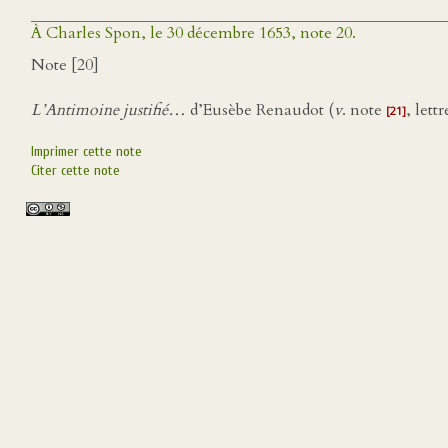
À Charles Spon, le 30 décembre 1653, note 20.
Note [20]
L’Antimoine justifié…
d’Eusèbe Renaudot (
v
. note
, lett
[21]
Imprimer cette note
Citer cette note