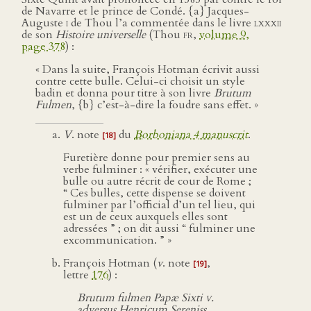
de Navarre et le prince de Condé. {a} Jacques-
Auguste
i
de Thou l’a commentée dans le livre
lxxxii
de son
Histoire universelle
(Thou
fr
,
volume 9,
page 378
) :
« Dans la suite, François Hotman écrivit aussi
contre cette bulle. Celui-ci choisit un style
badin et donna pour titre à son livre
Brutum
Fulmen
, {b} c’est-à-dire la foudre sans effet. »
V
. note
du
Borboniana 4 manuscrit
.
[18]
Furetière donne pour premier sens au
verbe fulminer : « vérifier, exécuter une
bulle ou autre récrit de cour de Rome ;
“ Ces bulles, cette dispense se doivent
fulminer par l’official d’un tel lieu, qui
est un de ceux auxquels elles sont
adressées ” ; on dit aussi “ fulminer une
excommunication. ” »
François Hotman (
v
. note
,
[19]
lettre
176
) :
Brutum fulmen Papæ Sixti
v
.
adversus Henricum Sereniss.