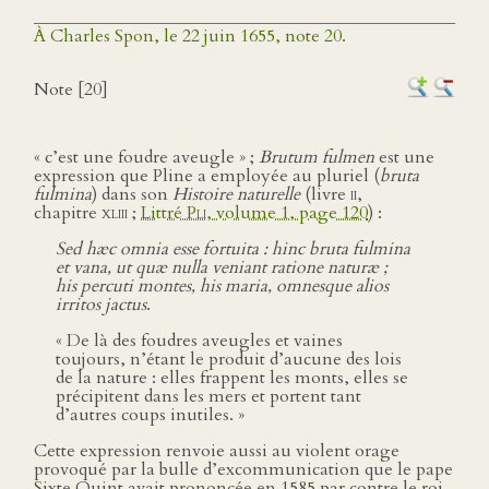
À Charles Spon, le 22 juin 1655, note 20.
Note [20]
« c’est une foudre aveugle » ;
Brutum fulmen
est une
expression que Pline a employée au pluriel (
bruta
fulmina
) dans son
Histoire naturelle
(livre
ii
,
chapitre
xliii
;
Littré
Pli
, volume 1, page 120
) :
Sed hæc omnia esse fortuita : hinc bruta fulmina
et vana, ut quæ nulla veniant ratione naturæ ;
his percuti montes, his maria, omnesque alios
irritos jactus
.
« De là des foudres aveugles et vaines
toujours, n’étant le produit d’aucune des lois
de la nature : elles frappent les monts, elles se
précipitent dans les mers et portent tant
d’autres coups inutiles. »
Cette expression renvoie aussi au violent orage
provoqué par la bulle d’excommunication que le pape
Sixte Quint avait prononcée en 1585 par contre le roi