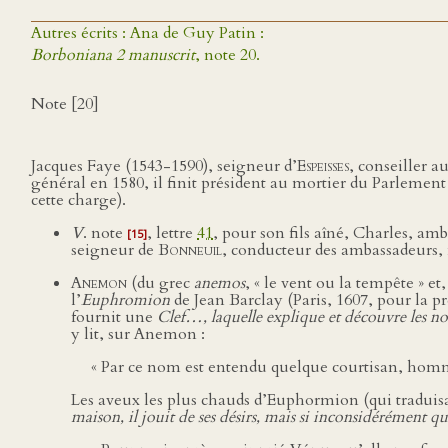
Autres écrits : Ana de Guy Patin :
Borboniana 2 manuscrit
, note 20.
Note [20]
Jacques Faye (1543-1590), seigneur d’
Espeisses
, conseiller a
général en 1580, il finit président au mortier du Parlement
cette charge).
V
. note
, lettre
41
, pour son fils aîné, Charles, a
[15]
seigneur de
Bonneuil
, conducteur des ambassadeurs
Anemon
(du grec
anemos
, « le vent ou la tempête » e
l’
Euphromion
de Jean Barclay (Paris, 1607, pour la p
fournit une
Clef…, laquelle explique et découvre les no
y lit, sur Anemon :
« Par ce nom est entendu quelque courtisan, homme 
Les aveux les plus chauds d’Euphormion (qui traduisaie
maison, il jouit de ses désirs, mais si inconsidérément q