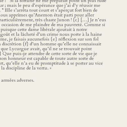
e : “ Si la fortune ne me préparait point un plus rude
 ; mais le peu d’espérance que j’ai d’y réussir me
Elle s’arrêta tout court et s’aperçut fort bien de
 nous apprîmes qu’Anemon était parti pour aller
 particulièrement, très chaste Junon ! {c} […] Je n’eus
plus occasion de me plaindre de ma pauvreté. Comme si
uisque cette dame libérale ajoutait à notre
goût et la lâcheté d’un crime nous porte à la haine
, je faisais aucunefois {e} réflexion sur son fol
 la discrétion {f} d’un homme qu’elle ne connaissait
e que Lycurgue avait, qu’il ne se trouvait point
} Que puis-je attendre de cette sorte de vie que je
on honneur est capable de toute autre sorte de
t, qu’elle n’a eu de promptitude à se porter au vice
 discipline de la vertu. »
x armées adverses.