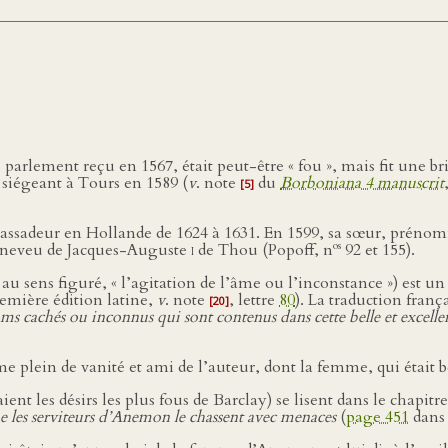
u parlement reçu en 1567, était peut-être « fou », mais fit une br
 siégeant à Tours en 1589 (
v
. note
du
Borboniana 4 manuscrit
[5]
mbassadeur en Hollande de 1624 à 1631. En 1599, sa sœur, prén
os
, neveu de Jacques-Auguste
i
de Thou (Popoff, n
92 et 155).
t, au sens figuré, « l’agitation de l’âme ou l’inconstance ») est 
remière édition latine,
v
. note
, lettre
80
). La traduction franç
[20]
ms cachés ou inconnus qui sont contenus dans cette belle et excellen
plein de vanité et ami de l’auteur, dont la femme, qui était be
nt les désirs les plus fous de Barclay) se lisent dans le chapitr
ue les serviteurs d’Anemon le chassent avec menaces
(
page 451
dans 