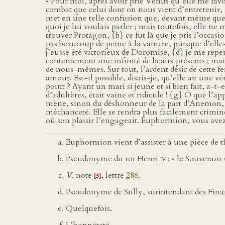
« Pour moi, après avoir prié Vénus qu’elle me favor
combat que celui dont on nous vient d’entretenir,
met en une telle confusion que, devant même que d’y
quoi je lui voulais parler ; mais toutefois, elle 
trouver Protagon, {b} ce fut là que je pris l’occasi
pas beaucoup de peine à la vaincre, puisque d’elle
j’eusse été victorieux de Doromise, {d} je me rep
contentement une infinité de beaux présents ; mai
de nous-mêmes. Sur tout, l’ardent désir de cette f
amour. Est-il possible, disais-je, qu’elle ait une 
point ? Ayant un mari si jeune et si bien fait, a-t-
d’adultères, était vaine et ridicule ! {g} Ô que l’a
mène, sinon du déshonneur de la part d’Anemon, ou
méchanceté. Elle se rendra plus facilement criminel
où son plaisir l’engageait. Euphormion, vous avez 
Euphormion vient d’assister à une pièce de t
Pseudonyme du roi Henri
iv
: « le Souverain 
V
. note
, lettre
286
.
[3]
Pseudonyme de Sully, surintendant des Finance
Quelquefois.