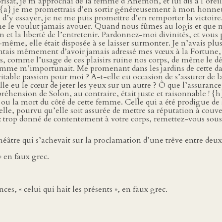
isât, je m’approchai de la femme d’Anemon, et lui dis à l’oreill
 {a} je me promettrais d’en sortir généreusement à mon honneur
 essayer, je ne me puis promettre d’en remporter la victoire. ” 
ne me le voulut jamais avouer. Quand nous fûmes au logis et que
on et la liberté de l’entretenir. Pardonnez-moi divinités, et vous
-même, elle était disposée à se laisser surmonter. Je n’avais 
entais mêmement d’avoir jamais adressé mes vœux à la Fortune, p
s, comme l’usage de ces plaisirs ruine nos corps, de même le dé
emme m’importunait. Me promenant dans les jardins de cette dame
véritable passion pour moi ? A-t-elle eu occasion de s’assurer de
elle eu le cœur de jeter les yeux sur un autre ? Ô que l’assuranc
ppréhension de Solon, au contraire, était juste et raisonnable ! {h
 la mort du côté de cette femme. Celle qui a été prodigue de s
le, pourvu qu’elle soit assurée de mettre sa réputation à couver
trop donné de contentement à votre corps, remettez-vous sous la
héâtre qui s’achevait sur la proclamation d’une trêve entre deu
» en faux grec.
s, « celui qui hait les présents », en faux grec.