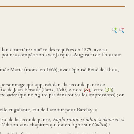
illante carrière : maître des requêtes en 1575, avocat
, pour sa compétition avec Jacques-Auguste
i
de Thou sur
ommée Marie (morte en 1666), avait épousé René de Thou,
un personnage qui apparaît dans la seconde partie de
aise de Jean Bérault (Paris, 1640,
v
. note
, lettre
146
)
[22]
te satire
(qui ne figure pas dans toutes les impressions) ; on
lle et galante, eut de l’amour pour Barclay. »
e
xxi
de la seconde partie,
Euphormion conduit sa dame en sa
l’édition sans chapitres qui est en ligne sur
Gallica
) :