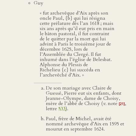
Guy
« fut archevêque d’Aix après son
oncle Paul, {b} qui lui résigna
cette prélature dès l’an 1618 ; mais
six ans après qu’il eut pris en main
le bâton pastoral, il fut contraint
de le quitter par la mort qui lui
advint à Paris le troisième jour de
décembre 1625, lors de
l’Assemblée du Clergé. Il fut
inhumé dans l’église de Belesbat.
Alphonse du Plessis de
Richelieu {c} lui succéda en
l’archevêché d’Aix. »
De son mariage avec Claire de
Guessé, Pierre eut six enfants, dont
Jeanne-Olympe, dame de Choisy,
mère de l’abbé de Choisy (
v
. note
,
[21]
lettre
533
).
Paul, frère de Michel, avait été
nommé archevêque d’Aix en 1595 et
mourut en septembre 1624.