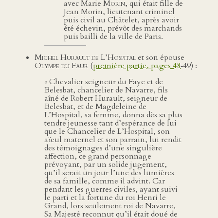
avec Marie
Morin
, qui était fille de
Jean Morin, lieutenant criminel
puis civil au Châtelet, après avoir
été échevin, prévôt des marchands
puis bailli de la ville de Paris.
Michel Hurault de L’Hospital
et son épouse
Olympe du Faur
(
première partie, pages 48
‑49) :
« Chevalier seigneur du Faye et de
Belesbat, chancelier de Navarre, fils
aîné de Robert Hurault, seigneur de
Belesbat, et de Magdeleine de
L’Hospital, sa femme, donna dès sa plus
tendre jeunesse tant d’espérance de lui
que le Chancelier de L’Hospital, son
aïeul maternel et son parrain, lui rendit
des témoignages d’une singulière
affection, ce grand personnage
prévoyant, par un solide jugement,
qu’il serait un jour l’une des lumières
de sa famille, comme il advint. Car
pendant les guerres civiles, ayant suivi
le parti et la fortune du roi Henri le
Grand, lors seulement roi de Navarre,
Sa Majesté reconnut qu’il était doué de