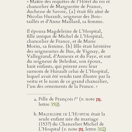
« Maître des requêtes de l’Hôtel du roi et
chancelier de Marguerite de France,
duchesse de Savoie, {a} était fils aîné de
Nicolas Hurault, seigneur des Bois-
taillés et d’Anne Maillard, sa femme.
Il épousa Magdeleine de L’Hospital,
fille unique de Michel de L’Hospital,
chancelier de France, et de Marie
Morin, sa femme. {b} Elle était héritière
des seigneuries de Bus, de Vignay, de
Vallegrand, d’Auneux et du Faye, et eut
du seigneur de Belesbat, son époux,
huit enfants, qui prirent avec leur
surnom de Hurault celui de L’Hospital,
lequel avait été rendu tant illustre par la
vertu et le nom de ce grand chancelier,
l’un des ornements de la France. »
er
Fille de François
i
(
v
. note
,
[5]
lettre
359
).
Magdeleine de L’Hospital
était la
seule enfant née du mariage
(1537) du Chancelier Michel de
L’Hospital (
v
. note
, lettre
302
)
[3]