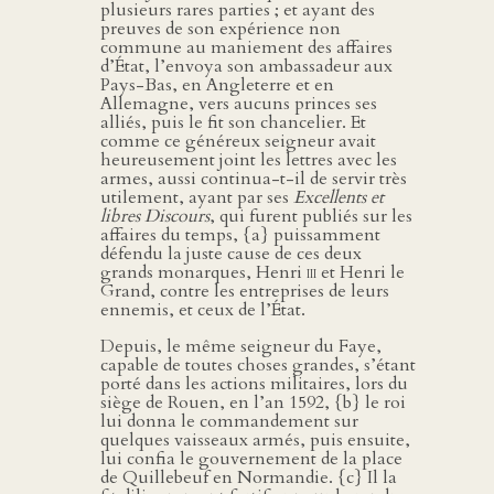
plusieurs rares parties ; et ayant des
preuves de son expérience non
commune au maniement des affaires
d’État, l’envoya son ambassadeur aux
Pays-Bas, en Angleterre et en
Allemagne, vers aucuns princes ses
alliés, puis le fit son chancelier. Et
comme ce généreux seigneur avait
heureusement joint les lettres avec les
armes, aussi continua-t-il de servir très
utilement, ayant par ses
Excellents et
libres Discours
, qui furent publiés sur les
affaires du temps, {a} puissamment
défendu la juste cause de ces deux
grands monarques, Henri
iii
et Henri le
Grand, contre les entreprises de leurs
ennemis, et ceux de l’État.
Depuis, le même seigneur du Faye,
capable de toutes choses grandes, s’étant
porté dans les actions militaires, lors du
siège de Rouen, en l’an 1592, {b} le roi
lui donna le commandement sur
quelques vaisseaux armés, puis ensuite,
lui confia le gouvernement de la place
de Quillebeuf en Normandie. {c} Il la