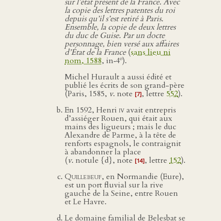
sur l’état présent de la France. Avec
la copie des lettres patentes du roi
depuis qu’il s’est retiré à Paris.
Ensemble, la copie de deux lettres
du duc de Guise. Par un docte
personnage, bien versé aux affaires
d’État de la France
(
sans lieu ni
o
nom, 1588
, in‑4
).
Michel Hurault a aussi édité et
publié les écrits de son grand-père
(Paris, 1585,
v
. note
, lettre
552
).
[7]
En 1592, Henri
iv
avait entrepris
d’assiéger Rouen, qui était aux
mains des ligueurs ; mais le duc
Alexandre de Parme, à la tête de
renforts espagnols, le contraignit
à abandonner la place
(
v
. notule {d}, note
, lettre
152
).
[14]
Quillebeuf
, en Normandie (Eure),
est un port fluvial sur la rive
gauche de la Seine, entre Rouen
et Le Havre.
Le domaine familial de Belesbat se