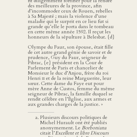
fit diligemment fortifier pour la rendre
des meilleures de la province, afin
d’incommoder ceux de Rouen, rebelles
à Sa Majesté ; mais la violence d’une
maladie qui le surprit en ce lieu fut si
grande qu’elle le porta dans le tombeau
en cette même année 1592. Il reçut les
honneurs de la sépulture à Belesbat. {d}
Olympe du Faur, son épouse, était fille
de cet autre grand génie de savoir et de
prudence, Guy du Faur, seigneur de
Pibrac, {e} président en la Cour de
Parlement de Paris et chancelier de
Monsieur le duc d’Anjou, frère du roi
Henri
iii
et de la reine Marguerite, leur
sœur. Cette dame du Faye eut pour
mère Anne de Custos, femme du même
seigneur de Pibrac, la famille duquel se
rendit célèbre en l’Église, aux armes et
aux grandes charges de la justice. »
Plusieurs discours politiques de
Michel Hurault ont été publiés
anonymement. Le
Borboniana
citait l’
Excellent et libre Discours