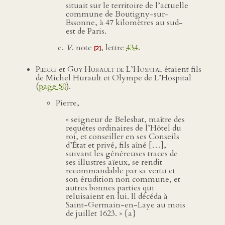
situait sur le territoire de l’actuelle
commune de Boutigny-sur-
Essonne, à 47 kilomètres au sud-
est de Paris.
V
. note
, lettre
434
.
[2]
Pierre
et
Guy Hurault de L’Hospital
étaient fils
de Michel Hurault et Olympe de L’Hospital
(
page 50
).
Pierre,
« seigneur de Belesbat, maître des
requêtes ordinaires de l’Hôtel du
roi, et conseiller en ses Conseils
d’État et privé, fils aîné […],
suivant les généreuses traces de
ses illustres aïeux, se rendit
recommandable par sa vertu et
son érudition non commune, et
autres bonnes parties qui
reluisaient en lui. Il décéda à
Saint-Germain-en-Laye au mois
de juillet 1623. » {a}