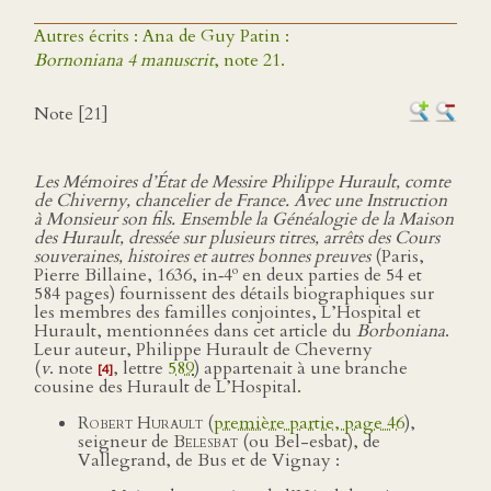
Autres écrits : Ana de Guy Patin :
Bornoniana 4 manuscrit
, note 21.
Note [21]
Les Mémoires d’État de Messire Philippe Hurault, comte
de Chiverny, chancelier de France. Avec une Instruction
à Monsieur son fils. Ensemble la Généalogie de la Maison
des Hurault, dressée sur plusieurs titres, arrêts des Cours
souveraines, histoires et autres bonnes preuves
(Paris,
o
Pierre Billaine, 1636, in‑4
en deux parties de 54 et
584 pages) fournissent des détails biographiques sur
les membres des familles conjointes, L’Hospital et
Hurault, mentionnées dans cet article du
Borboniana
.
Leur auteur, Philippe Hurault de Cheverny
(
v
. note
, lettre
589
) appartenait à une branche
[4]
cousine des Hurault de L’Hospital.
Robert Hurault
(
première partie, page 46
),
seigneur de
Belesbat
(ou Bel-esbat), de
Vallegrand, de Bus et de Vignay :