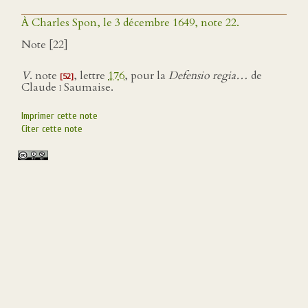
À Charles Spon, le 3 décembre 1649, note 22.
Note [22]
V
. note
, lettre
176
, pour la
Defensio regia…
de
[52]
Claude
i
Saumaise.
Imprimer cette note
Citer cette note