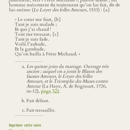
justement, vers « Frère Michaud », pauvre diable ; un
homme mécontent du traitement qu’on lui fait, dit de
lui-même (
Le Loyer des folles Amours
, 1533) : {a}
« Le cœur me faut, {b}
Tant je suis malade ;
Et que j’ai chaud !
Tout me tressaut, {c}
Tant je suis fade.
Voilà l’aubade,
Et la gambade,
Qu’on bailla à Frère Michaud. »
Les quinze joies du mariage. Ouvrage très
ancien ; auquel on a joint le Blason des
fausses Amours, le Loyer des folles
Amours, et le Triomphe des Muses contre
Amour
(La Haye, A. de Rogissart, 1726,
in‑12),
page 321
.
Fait défaut.
Fait tressaillir.
Imprimer cette note