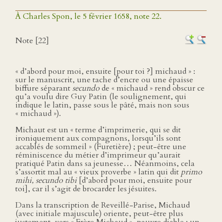
À Charles Spon, le 5 février 1658, note 22.
Note [22]
« d’abord pour moi, ensuite [pour toi ?] michaud » :
sur le manuscrit, une tache d’encre ou une épaisse
biffure séparant
secundo
de « michaud » rend obscur ce
qu’a voulu dire Guy Patin (le soulignement, qui
indique le latin, passe sous le pâté, mais non sous
« michaud »).
Michaut est un « terme d’imprimerie, qui se dit
ironiquement aux compagnons, lorsqu’ils sont
accablés de sommeil » (Furetière) ; peut-être une
réminiscence du métier d’imprimeur qu’aurait
pratiqué Patin dans sa jeunesse… Néanmoins, cela
s’assortit mal au « vieux proverbe » latin qui dit
primo
mihi, secundo tibi
[d’abord pour moi, ensuite pour
toi], car il s’agit de brocarder les jésuites.
Dans la transcription de Reveillé-Parise, Michaud
(avec initiale majuscule) oriente, peut-être plus