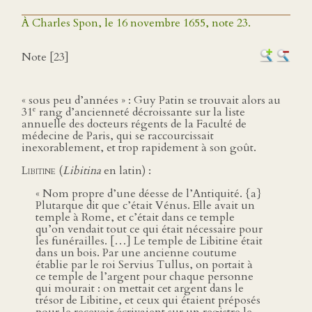
À Charles Spon, le 16 novembre 1655, note 23.
Note [23]
« sous peu d’années » : Guy Patin se trouvait alors au
e
31
rang d’ancienneté décroissante sur la liste
annuelle des docteurs régents de la Faculté de
médecine de Paris, qui se raccourcissait
inexorablement, et trop rapidement à son goût.
Libitine
(
Libitina
en latin) :
« Nom propre d’une déesse de l’Antiquité. {a}
Plutarque dit que c’était Vénus. Elle avait un
temple à Rome, et c’était dans ce temple
qu’on vendait tout ce qui était nécessaire pour
les funérailles. […] Le temple de Libitine était
dans un bois. Par une ancienne coutume
établie par le roi Servius Tullus, on portait à
ce temple de l’argent pour chaque personne
qui mourait : on mettait cet argent dans le
trésor de Libitine, et ceux qui étaient préposés