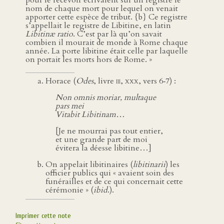
pour le recevoir écrivaient sur un registre le
nom de chaque mort pour lequel on venait
apporter cette espèce de tribut. {b} Ce registre
s’appellait le registre de Libitine, en latin
Libitinæ ratio
. C’est par là qu’on savait
combien il mourait de monde à Rome chaque
année. La porte libitine était celle par laquelle
on portait les morts hors de Rome. »
Horace (
Odes
, livre
iii
,
xxx
, vers 6‑7) :
Non omnis moriar, multaque
pars mei
Vitabit Libitinam…
[Je ne mourrai pas tout entier,
et une grande part de moi
évitera la déesse libitine…]
On appelait libitinaires (
libitinarii
) les
officier publics qui « avaient soin des
funérailles et de ce qui concernait cette
cérémonie » (
ibid
.).
Imprimer cette note