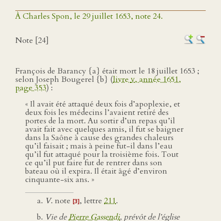
À Charles Spon, le 29 juillet 1653, note 24.
Note [24]
François de Barancy {a} était mort le 18 juillet 1653 ;
selon Joseph Bougerel {b} (
livre
v
, année 1651,
page 353
) :
« Il avait été attaqué deux fois d’apoplexie, et
deux fois les médecins l’avaient retiré des
portes de la mort. Au sortir d’un repas qu’il
avait fait avec quelques amis, il fut se baigner
dans la Saône à cause des grandes chaleurs
qu’il faisait ; mais à peine fut-il dans l’eau
qu’il fut attaqué pour la troisième fois. Tout
ce qu’il put faire fut de rentrer dans son
bateau où il expira. Il était âgé d’environ
cinquante-six ans. »
V
. note
, lettre
211
.
[3]
Vie de
Pierre Gassendi
, prévôt de l’église